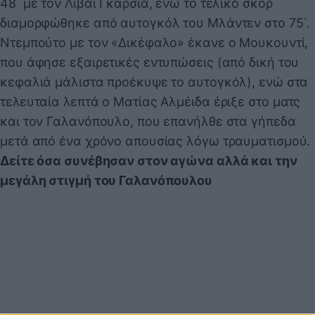
48΄ με τον Λιβάι Γκαρσία, ενώ το τελικό σκορ
διαμορφώθηκε από αυτογκόλ του Μλάντεν στο 75΄.
Ντεμπούτο με τον «Δικέφαλο» έκανε ο Μουκουντί,
που άφησε εξαιρετικές εντυπώσεις (από δική του
κεφαλιά μάλιστα προέκυψε το αυτογκόλ), ενώ στα
τελευταία λεπτά ο Ματίας Αλμέιδα έριξε στο ματς
και τον Γαλανόπουλο, που επανήλθε στα γήπεδα
μετά από ένα χρόνο απουσίας λόγω τραυματισμού.
Δείτε όσα συνέβησαν στον αγώνα αλλά και την
μεγάλη στιγμή του Γαλανόπουλου