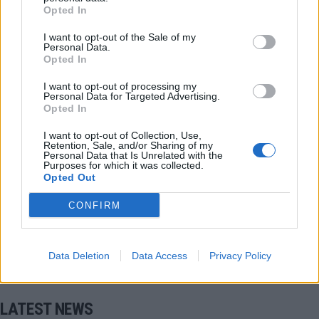
Opted In
I want to opt-out of the Sale of my
Personal Data.
Opted In
I want to opt-out of processing my
Super League
Σούπερ Λίγκα
Personal Data for Targeted Advertising.
Opted In
παναιτωλικος-αεκ
Κώστας Γαλανόπουλος
I want to opt-out of Collection, Use,
Retention, Sale, and/or Sharing of my
Personal Data that Is Unrelated with the
Purposes for which it was collected.
COMMENTS
Opted Out
CONFIRM
Συνδεθείτε για να σχολιάσετε
Data Deletion
Data Access
Privacy Policy
LATEST NEWS