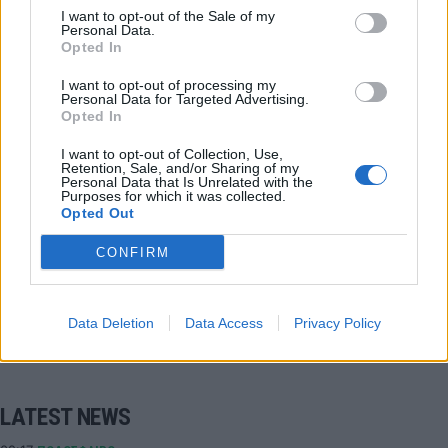
I want to opt-out of the Sale of my
Personal Data.
Opted In
ΑΕΛ
Γκουτσίδης Παναγιώτης
I want to opt-out of processing my
Personal Data for Targeted Advertising.
Ταουσιάνης Γιάννης
Super League 2
Opted In
I want to opt-out of Collection, Use,
ΑΕ Λάρισας
Retention, Sale, and/or Sharing of my
Personal Data that Is Unrelated with the
Purposes for which it was collected.
Opted Out
COMMENTS
CONFIRM
Συνδεθείτε για να σχολιάσετε
Data Deletion
Data Access
Privacy Policy
LATEST NEWS