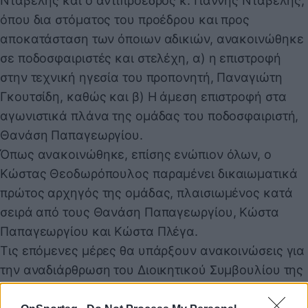
Νταβέλης και ο αντιπρόεδρος κ. Γιάννης Νταβέλης,
όπου δια στόματος του προέδρου και προς
αποκατάσταση των όποιων αδικιών, ανακοινώθηκε
σε ποδοσφαιριστές και στελέχη, α) η επιστροφή
στην τεχνική ηγεσία του προπονητή, Παναγιώτη
Γκουτσίδη, καθώς και β) Η άμεση επιστροφή στα
αγωνιστικά πλάνα της ομάδας του ποδοσφαιριστή,
Θανάση Παπαγεωργίου.
Όπως ανακοινώθηκε, επίσης ενώπιον όλων, ο
Κώστας Θεοδωρόπουλος παραμένει δικαιωματικά
πρώτος αρχηγός της ομάδας, πλαισιωμένος κατά
σειρά από τους Θανάση Παπαγεωργίου, Κώστα
Παπαγεωργίου και Κώστα Πλέγα.
Τις επόμενες μέρες θα υπάρξουν ανακοινώσεις για
την αναδιάρθρωση του Διοικητικού Συμβουλίου της
ΠΑΕ, με την ταυτόχρονη κάλυψη της κενής θέσης