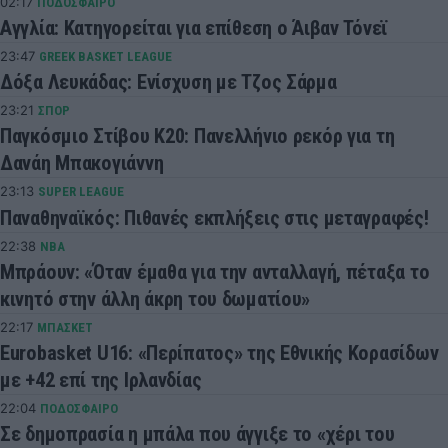
02:17
ΠΟΔΟΣΦΑΙΡΟ
Αγγλία: Κατηγορείται για επίθεση ο Άιβαν Τόνεϊ
23:47
GREEK BASKET LEAGUE
Δόξα Λευκάδας: Ενίσχυση με Τζος Σάρμα
23:21
ΣΠΟΡ
Παγκόσμιο Στίβου Κ20: Πανελλήνιο ρεκόρ για τη
Δανάη Μπακογιάννη
23:13
SUPER LEAGUE
Παναθηναϊκός: Πιθανές εκπλήξεις στις μεταγραφές!
22:38
NBA
Μπράουν: «Όταν έμαθα για την ανταλλαγή, πέταξα το
κινητό στην άλλη άκρη του δωματίου»
22:17
ΜΠΑΣΚΕΤ
Eurobasket U16: «Περίπατος» της Εθνικής Κορασίδων
με +42 επί της Ιρλανδίας
22:04
ΠΟΔΟΣΦΑΙΡΟ
Σε δημοπρασία η μπάλα που άγγιξε το «χέρι του