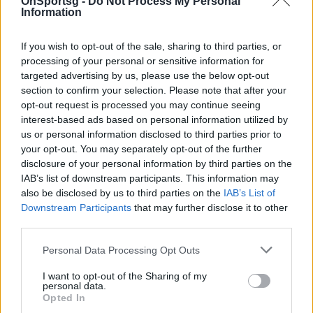
του Γενικού Αρχηγού του αγωνιστικού τμήματος,
OnSportsg -
Do Not Process My Personal
Information
προκειμένου να αποτελέσει τον συνδετικό κρίκο
μεταξύ αποδυτηρίων και διοικητικής ηγεσίας.
If you wish to opt-out of the sale, sharing to third parties, or
Τέλος, βέβαιη για την εμπνευσμένη προσπάθεια
processing of your personal or sensitive information for
targeted advertising by us, please use the below opt-out
που θα καταβάλουν από αύριο κιόλας τεχνική
section to confirm your selection. Please note that after your
ηγεσία και ποδοσφαιριστές, η διοίκηση καλεί τον
opt-out request is processed you may continue seeing
φίλαθλο κόσμο να σταθεί με όλες του τις δυνάμεις
interest-based ads based on personal information utilized by
us or personal information disclosed to third parties prior to
στο πλευρό της ομάδας, ώστε να δώσουμε
your opt-out. You may separately opt-out of the further
ενωμένοι και με όλα μας τα όπλα τη μάχη ως και
disclosure of your personal information by third parties on the
την τελευταία αγωνιστική!».
IAB’s list of downstream participants. This information may
also be disclosed by us to third parties on the
IAB’s List of
Downstream Participants
that may further disclose it to other
third parties.
Παιχνίδι από παντού στη Novibet με το
νέο Mobile App
Personal Data Processing Opt Outs
I want to opt-out of the Sharing of my
personal data.
Opted In