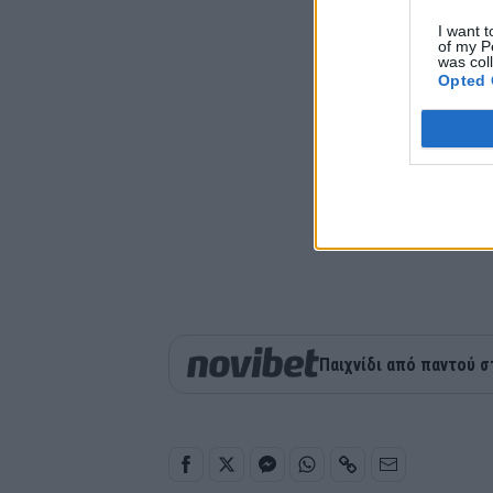
I want t
of my P
was col
Opted 
Παιχνίδι από παντού σ