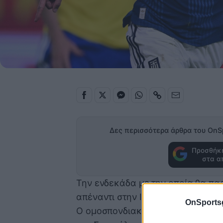
Δες περισσότερα άρθρα του OnS
Προσθήκη
στα α
Την ενδεκάδα με την οποία θα πα
απέναντι στην Ιταλία ανακοίνωσε 
OnSports
Ο ομοσπονδιακός τεχνικός διατηρ