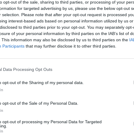
ηδία, αλλά με οκτώ αλλάγες στο αρχικό
to opt-out of the sale, sharing to third parties, or processing of your per
formation for targeted advertising by us, please use the below opt-out s
r selection. Please note that after your opt-out request is processed y
 Οδυσσέας Βλαχοδήμος, με την τριάδα της
eing interest-based ads based on personal information utilized by us or
Παναγιώτη Ρέτσο, Παντελή Χατζηδιάκο και
disclosed to third parties prior to your opt-out. You may separately opt-
losure of your personal information by third parties on the IAB’s list of
. This information may also be disclosed by us to third parties on the
IA
ς Βαγιαννίδης και Γιώργος
Participants
that may further disclose it to other third parties.
ης μεσαίας γραμμής θα ξεκινήσουν οι
ιτς επέλεξε τους Χρήστο Τζόλη, Γιώργο
l Data Processing Opt Outs
o opt-out of the Sharing of my personal data.
In
 Κουλιεράκης, Βαγιαννίδης, Τριάντης,
λής, Δουβίκας, Μασούρας.
o opt-out of the Sale of my Personal Data.
In
ότα, Κυζυρίδης, Κουρμπέλης, Τσιμίκας,
to opt-out of processing my Personal Data for Targeted
ing.
τούρης, Τετέι, Ζαφείρης, Παυλίδης.
In