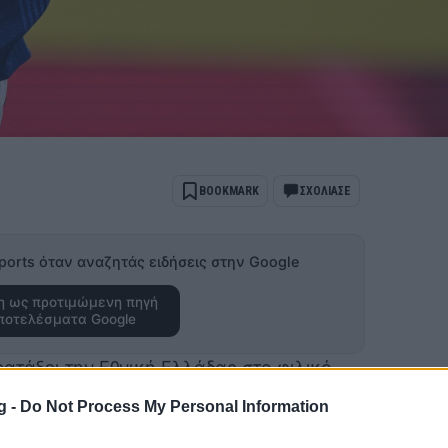
BOOKMARK
ΣΧΟΛΙΑΣΕ
ports όταν αναζητάς ειδήσεις στην Google
 ως προτιμώμενη πηγή
ποτελέσματα Google
ρατάξει την Εθνική Ελλάδας στο φιλικό
ο Ιβάν Γιοβάνοβιτς.
g -
Do Not Process My Personal Information
εί το σύστημα 3-4-3 που χρησιμοποίησε