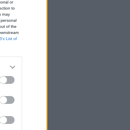
Τα πρωτοσέλιδα των αθλητικών
sonal or
ection to
εφημερίδων της ημέρας (08/08) -
ou may
«Κόλπο» για Πουέρτα
 personal
out of the
08:34
EUROBASKET
 downstream
Πού θα δείτε το δεύτερο παιχνίδι της
B’s List of
Εθνικής Παίδων στο Eurobasket U16
κόντρα στο Ισραήλ
08:15
ΜΠΑΣΚΕΤ
Εθνική μπάσκετ: Είκοσι μέρες πριν τα
κρίσιμα ματς και όλα μοιάζουν… στον
αέρα