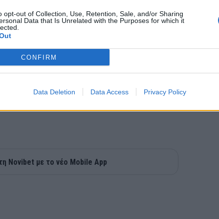
o opt-out of Collection, Use, Retention, Sale, and/or Sharing
ersonal Data that Is Unrelated with the Purposes for which it
lected.
Out
CONFIRM
Data Deletion
Data Access
Privacy Policy
τη Novibet με το νέο Mobile App