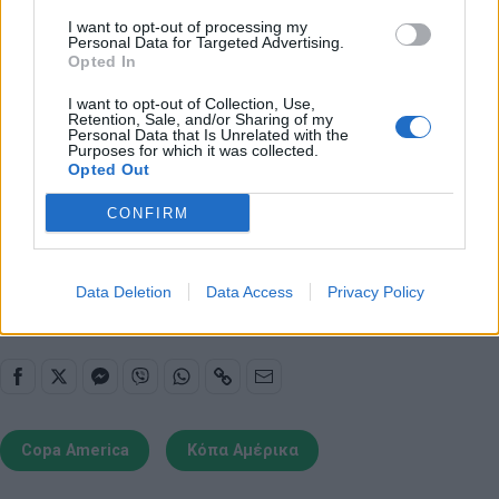
Copa America:
I want to opt-out of processing my
Personal Data for Targeted Advertising.
Opted In
Τετάρτη 10 Ιουλίου
I want to opt-out of Collection, Use,
03:00 (Νέα Υόρκη): Αργεντινή - Καναδάς
Retention, Sale, and/or Sharing of my
Personal Data that Is Unrelated with the
Πέμπτη 11 Ιουλίου
Purposes for which it was collected.
03:00 (Σάρλοτ): Κολομβία - Ουρουγουάη
Opted Out
CONFIRM
Παιχνίδι από παντού στη Novibet με το
νέο Mobile App
Data Deletion
Data Access
Privacy Policy
Copa America
Κόπα Αμέρικα