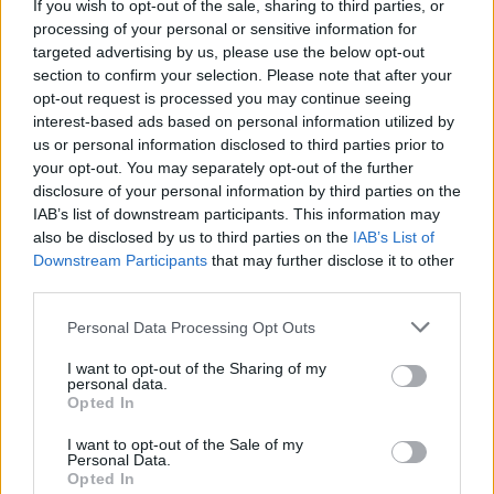
πρώτο ημίχρονο.
If you wish to opt-out of the sale, sharing to third parties, or
processing of your personal or sensitive information for
Στο δεύτερο μέρος η Κολομβία συνέχισε στο ίδιο
targeted advertising by us, please use the below opt-out
τέμπο και σημείωσε άλλα δύο τέρματα, με τον
section to confirm your selection. Please note that after your
Ρίτσαρντ Ρίος στο 70’ και με πέναλτι του Μιγκέλ
opt-out request is processed you may continue seeing
interest-based ads based on personal information utilized by
Μπόρχα στις καθυστερήσεις (94’).
us or personal information disclosed to third parties prior to
your opt-out. You may separately opt-out of the further
disclosure of your personal information by third parties on the
IAB’s list of downstream participants. This information may
also be disclosed by us to third parties on the
IAB’s List of
Downstream Participants
that may further disclose it to other
third parties.
Personal Data Processing Opt Outs
I want to opt-out of the Sharing of my
personal data.
Opted In
I want to opt-out of the Sale of my
Personal Data.
Συνοπτικά, το πρόγραμμα των ημιτελικών του
Opted In