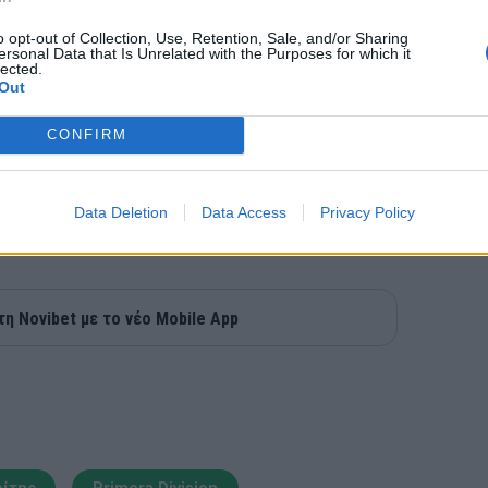
o opt-out of Collection, Use, Retention, Sale, and/or Sharing
ersonal Data that Is Unrelated with the Purposes for which it
lected.
Out
CONFIRM
Data Deletion
Data Access
Privacy Policy
τη Novibet με το νέο Mobile App