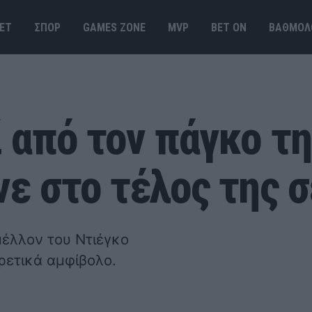
ΕΤ
ΣΠΟΡ
GAMES ΖΟΝΕ
MVP
BET ΟΝ
ΒΑΘΜΟΛ
ί από τον πάγκο τ
νε στο τέλος της 
 μέλλον του Ντιέγκο
ιρετικά αμφίβολο.