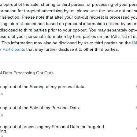
to opt-out of the sale, sharing to third parties, or processing of your per
ι από πέμπτη θέση της La Liga, που
formation for targeted advertising by us, please use the below opt-out s
r selection. Please note that after your opt-out request is processed y
ική εκπομπή «Chiringuito», ο Αργεντινός
eing interest-based ads based on personal information utilized by us or
disclosed to third parties prior to your opt-out. You may separately opt-
ει από την Ατλέτικο Μαδρίτης το
losure of your personal information by third parties on the IAB’s list of
α έχει ενημερώσει και τη διοίκηση του
. This information may also be disclosed by us to third parties on the
IA
Participants
that may further disclose it to other third parties.
ο 2011 και έχει συμβόλαιο μέχρι το
ό, βέβαια, τα σενάρια περί αποχώρησής
l Data Processing Opt Outs
η φετινή σεζόν οι εμφανίσεις της ομάδας
o opt-out of the Sharing of my personal data.
θήσει την επιτυχία του 2021 όταν κέρδισε
In
αλεύει για να παραμείνει στις ευρωπαϊκές
o opt-out of the Sale of my Personal Data.
hampions League, τερματίζοντας στην
In
to opt-out of processing my Personal Data for Targeted
ing.
In