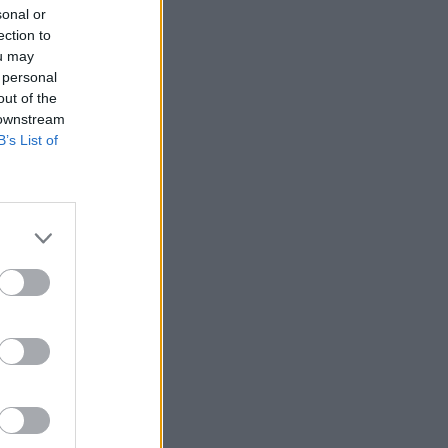
EuroBasket U16: Ήττα για την Εθνική
sonal or
Παίδων από την Ισπανία
ection to
ou may
18:07
ΠΟΔΟΣΦΑΙΡΟ
 personal
Δίκη για το θάνατο του Ντιέγκο
out of the
Μαραντόνα: Επιβαρυντική μαρτυρία
 downstream
του φυσιοθεραπευτή
B’s List of
17:33
SUPER LEAGUE
Ολυμπιακός: Ανακοίνωσε Τζουλιάνο
Λόμπο ντε Ολιβέιρα και Δημήτρη
Ρέτσο
17:24
ΠΟΔΟΣΦΑΙΡΟ
«Όχι» της Μάντσεστερ Σίτι στην
πρώτη πρόταση της Μπαρτσελόνα για
Ρόδρι