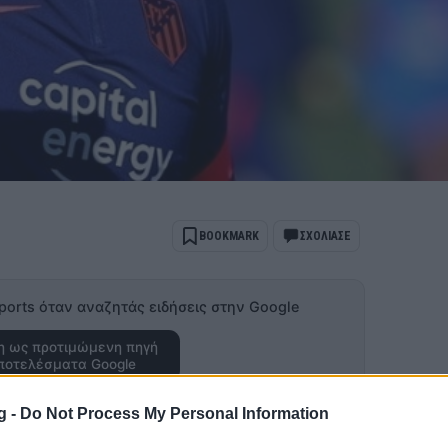
BOOKMARK
ΣΧΟΛΙΑΣΕ
ports όταν αναζητάς ειδήσεις στην Google
 ως προτιμώμενη πηγή
ποτελέσματα Google
ιος υπεύθυνος για την κατάσταση της
g -
Do Not Process My Personal Information
ει να βρει την καλύτερη φόρμα της τη