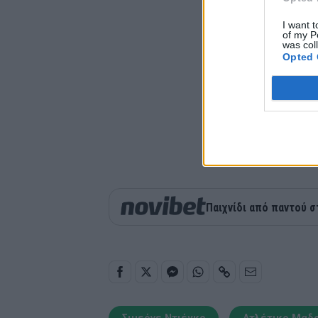
I want t
of my P
was col
Opted 
Παιχνίδι από παντού σ