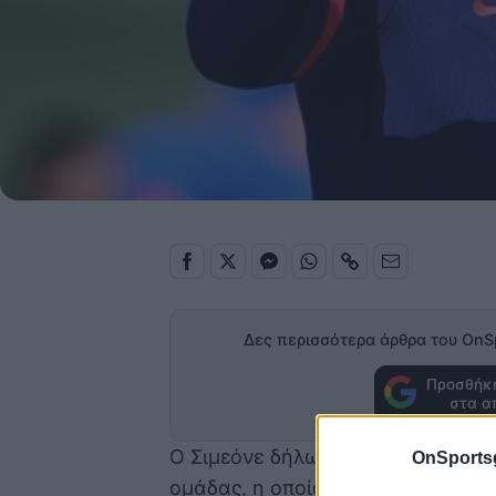
Δες περισσότερα άρθρα του OnS
Προσθήκη
στα α
Ο Σιμεόνε δήλωσε ότι είναι ο κύρ
OnSports
ομάδας, η οποία δεν έχει καταφέρ