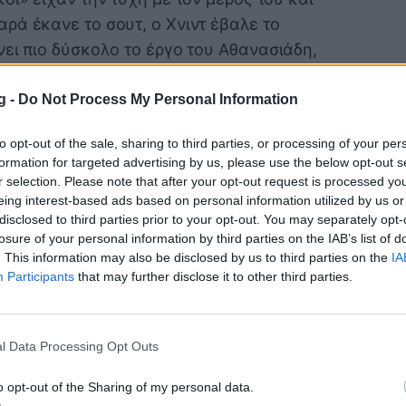
ρά έκανε το σουτ, ο Χνιντ έβαλε το
ει πιο δύσκολο το έργο του Αθανασιάδη,
 το 0-1 στο 17'.
g -
Do Not Process My Personal Information
to opt-out of the sale, sharing to third parties, or processing of your per
formation for targeted advertising by us, please use the below opt-out s
r selection. Please note that after your opt-out request is processed y
eing interest-based ads based on personal information utilized by us or
disclosed to third parties prior to your opt-out. You may separately opt-
losure of your personal information by third parties on the IAB’s list of
. This information may also be disclosed by us to third parties on the
IA
Participants
that may further disclose it to other third parties.
 σκόραραν με τον Τάνκοβιτς, αλλά το
Σουηδός ήταν σε θέση οφ σάιντ. Πριν
ν, οι «κιτρινόμαυροι» είδαν την ομάδα
l Data Processing Opt Outs
ύτερο γκολ με σκόρερ τον Μασούρα, ο
o opt-out of the Sharing of my personal data.
υ Χολέμπας μπήκε από τα αριστερά στην