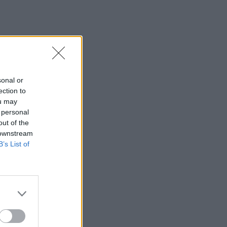
sonal or
ection to
ou may
 personal
out of the
 downstream
B’s List of