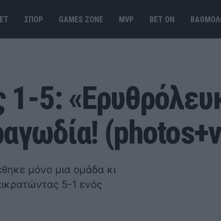
ΕΤ
ΣΠΟΡ
GAMES ΖΟΝΕ
MVP
BET ΟΝ
ΒΑΘΜΟΛ
 1-5: «Ερυθρόλευκ
αγωδία! (photos+v
έθηκε μόνο μια ομάδα κι
πικρατώντας 5-1 ενός