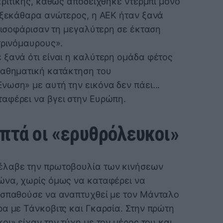
κριτικής, καθώς αποδείχθηκε ντέρμπι μόνο
ν ξεκάθαρα ανώτερος, η ΑΕΚ ήταν ξανά
» ισοφάρισαν τη μεγαλύτερη σε έκταση
τρινόμαυρους».
 ξανά ότι είναι η καλύτερη ομάδα φέτος
μαθηματική κατάκτηση του
ωση» με αυτή την εικόνα δεν πάει...
αφέρει να βγει στην Ευρώπη.
επτά οι «ερυθρόλευκοι»
έλαβε την πρωτοβουλία των κινήσεων
ώνα, χωρίς όμως να καταφέρει να
οσπαθούσε να αναπτυχθεί με τον Μάνταλο
α με Τάνκοβιτς και Γκαρσία. Στην πρώτη
οι» είχαν την τύχη με τον μέρος του και