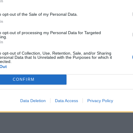
In
τειλε την μπάλα στα δίχτυα.
o opt-out of the Sale of my Personal Data.
In
to opt-out of processing my Personal Data for Targeted
ing.
In
o opt-out of Collection, Use, Retention, Sale, and/or Sharing
ersonal Data that Is Unrelated with the Purposes for which it
lected.
Out
ρη έλεγχο του αγώνα, καθώς
CONFIRM
 ανασταλτικό κομμάτι δεν επέτρεψαν
ιλήσουν, ενώ οι ίδιοι εκμεταλλεύτηκαν τις
οντας το ματς εκεί που ήθελαν.
Data Deletion
Data Access
Privacy Policy