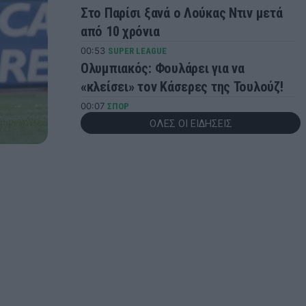
Στο Παρίσι ξανά ο Λούκας Ντιν μετά
από 10 χρόνια
00:53
SUPER LEAGUE
Ολυμπιακός: Φουλάρει για να
«κλείσει» τον Κάσερες της Τουλούζ!
00:07
ΣΠΟΡ
Νέα μεγάλη επιτυχία για την
ΟΛΕΣ ΟΙ ΕΙΔΗΣΕΙΣ
Ιακωβάκη: Χάλκινο μετάλλιο και
πανελλήνιο ρεκόρ στο Όρεγκον
23:58
ΠΟΔΟΣΦΑΙΡΟ
Ο Κυζιρίδης μετακομίζει στην Τουρκία
για την Τσορούμ
23:29
SUPER LEAGUE
ΟΦΗ: Κοντά στην απόκτηση του
17χρονου Παπαδάκη από τη
Λεβερκούζεν