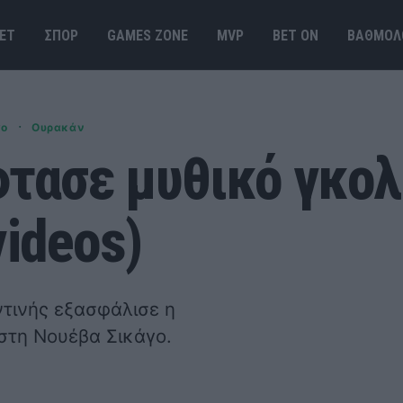
ΕΤ
ΣΠΟΡ
GAMES ΖΟΝΕ
MVP
BET ΟΝ
ΒΑΘΜΟΛ
·
γο
Ουρακάν
φτασε μυθικό γκολ
videos)
ντινής εξασφάλισε η
στη Νουέβα Σικάγο.