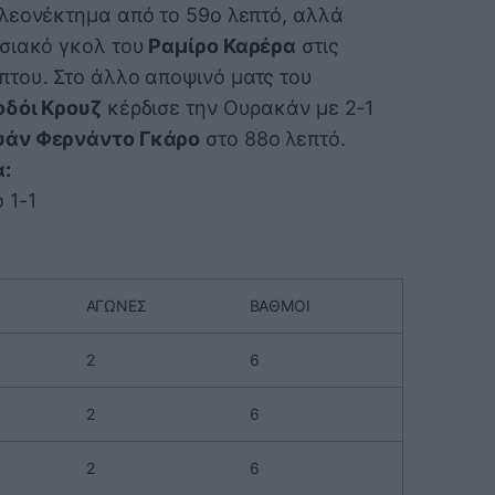
λεονέκτημα από το 59ο λεπτό, αλλά
σιακό γκολ του
Ραμίρο Καρέρα
στις
του. Στο άλλο αποψινό ματς του
οδόι Κρουζ
κέρδισε την Ουρακάν με 2-1
υάν Φερνάντο Γκάρο
στο 88ο λεπτό.
:
 1-1
ΑΓΩΝΕΣ
ΒΑΘΜΟΙ
2
6
2
6
2
6