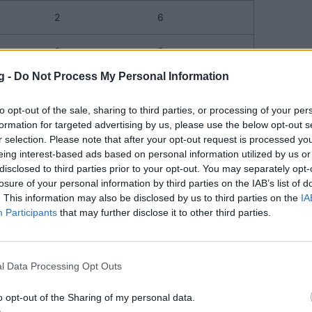
2
6
2
6
g -
Do Not Process My Personal Information
2
4
to opt-out of the sale, sharing to third parties, or processing of your per
2
4
formation for targeted advertising by us, please use the below opt-out s
r selection. Please note that after your opt-out request is processed y
2
4
eing interest-based ads based on personal information utilized by us or
disclosed to third parties prior to your opt-out. You may separately opt-
losure of your personal information by third parties on the IAB’s list of
2
4
. This information may also be disclosed by us to third parties on the
IA
Participants
that may further disclose it to other third parties.
2
4
2
4
l Data Processing Opt Outs
3
4
o opt-out of the Sharing of my personal data.