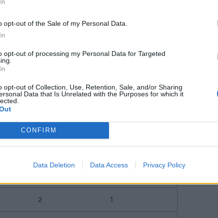
In
2
3
o opt-out of the Sale of my Personal Data.
2
3
In
to opt-out of processing my Personal Data for Targeted
2
3
ing.
In
3
3
o opt-out of Collection, Use, Retention, Sale, and/or Sharing
ersonal Data that Is Unrelated with the Purposes for which it
lected.
2
3
Out
2
2
CONFIRM
3
2
Data Deletion
Data Access
Privacy Policy
2
1
2
1