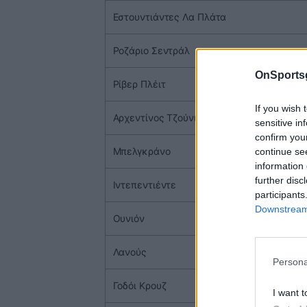
Εστουντιάντες Λα Πλάτα
Ροζάριο Σεντράλ
OnSports
Ρίβερ Πλέιτ
If you wish 
Αρχεντίνος Τζούνιορς
sensitive in
confirm you
Μπελγκράνο
continue se
information 
further disc
Ιντεπεντιέντε
participants
Downstream 
Ουνιόν
Λανούς
Persona
Γοδόι Κρουζ
I want t