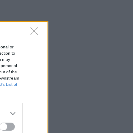
sonal or
ection to
ou may
 personal
out of the
 downstream
B’s List of