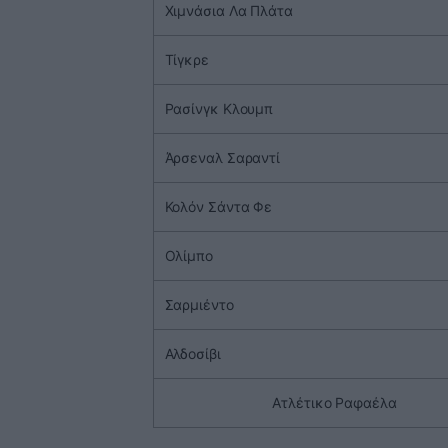
Χιμνάσια Λα Πλάτα
Τίγκρε
Ρασίνγκ Κλουμπ
Άρσεναλ Σαραντί
Κολόν Σάντα Φε
Ολίμπο
Σαρμιέντο
Αλδοσίβι
Ατλέτικο Ραφαέλα