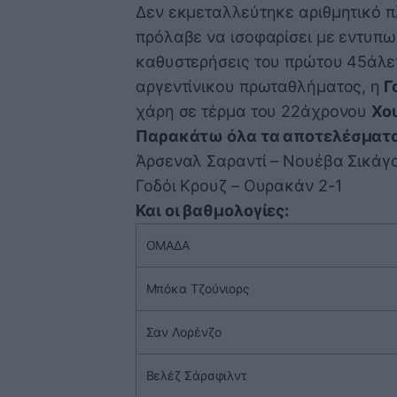
Δεν εκμεταλλεύτηκε αριθμητικό π
πρόλαβε να ισοφαρίσει με εντυπω
καθυστερήσεις του πρώτου 45άλεπ
αργεντίνικου πρωταθλήματος, η
Γ
χάρη σε τέρμα του 22άχρονου
Χο
Παρακάτω όλα τα αποτελέσματα
Άρσεναλ Σαραντί – Νουέβα Σικάγο
Γοδόι Κρουζ – Ουρακάν 2-1
Και οι βαθμολογίες:
ΟΜΑΔΑ
Μπόκα Τζούνιορς
Σαν Λορένζο
Βελέζ Σάρσφιλντ