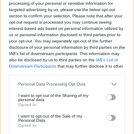
processing of your personal or sensitive information for
εναντίον της Ολλανδίας (1-0 μετά την παράταση),
targeted advertising by us, please use the below opt-out
το οποίο αφιέρωσε στον φίλο του Ντάνι Χάρκε,
section to confirm your selection. Please note that after your
πρώην αρχηγό της Εσπανιόλ, ο οποίος πέθανε
opt-out request is processed you may continue seeing
interest-based ads based on personal information utilized by
ξαφνικά το 2009.
us or personal information disclosed to third parties prior to
Ντιέγκο Μαραντόνα:
Κανείς δεν έχει κυριαρχήσει
your opt-out. You may separately opt-out of the further
σε Παγκόσμιο Κύπελλο με το ταλέντο και την
disclosure of your personal information by third parties on the
IAB’s list of downstream participants. This information may
προσωπικότητά του, όπως ο Μαραντόνα το 1986.
also be disclosed by us to third parties on the
IAB’s List of
Στο απόγειο της καριέρας του, στο Μεξικό, οδήγησε
Downstream Participants
that may further disclose it to other
την Αργεντινή στη νίκη εναντίον της Γερμανίας (3-2)
third parties.
και επανέλαβε το κατόρθωμα σχεδόν τέσσερα
Personal Data Processing Opt Outs
χρόνια αργότερα στην Ιταλία, αν και η
I want to opt-out of the Sharing of my
«αλμπισελέστε» έχασε στον τελικό από την
personal data.
Γερμανία (1-0). Μεταξύ άλλων, έμεινε στην Ιστορία
Opted In
για το ότι σκόραρε, με διαφορά τεσσάρων λεπτών
I want to opt-out of the Sale of my
Personal Data.
μεταξύ τους, τα πιο πολυσυζητημένα γκολ στην
Opted In
ιστορία του Παγκοσμίου Κυπέλλου: το «Χέρι του