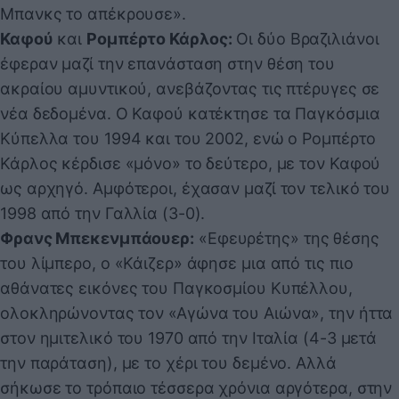
Μπανκς το απέκρουσε».
Καφού
και
Ρομπέρτο Κάρλος:
Οι δύο Βραζιλιάνοι
έφεραν μαζί την επανάσταση στην θέση του
ακραίου αμυντικού, ανεβάζοντας τις πτέρυγες σε
νέα δεδομένα. Ο Καφού κατέκτησε τα Παγκόσμια
Κύπελλα του 1994 και του 2002, ενώ ο Ρομπέρτο
Κάρλος κέρδισε «μόνο» το δεύτερο, με τον Καφού
ως αρχηγό. Αμφότεροι, έχασαν μαζί τον τελικό του
1998 από την Γαλλία (3-0).
Φρανς Μπεκενμπάουερ:
«Εφευρέτης» της θέσης
του λίμπερο, ο «Κάιζερ» άφησε μια από τις πιο
αθάνατες εικόνες του Παγκοσμίου Κυπέλλου,
ολοκληρώνοντας τον «Αγώνα του Αιώνα», την ήττα
στον ημιτελικό του 1970 από την Ιταλία (4-3 μετά
την παράταση), με το χέρι του δεμένο. Αλλά
σήκωσε το τρόπαιο τέσσερα χρόνια αργότερα, στην