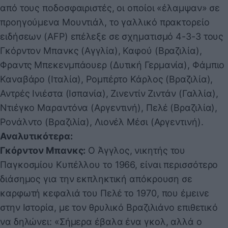
από τους ποδοσφαιριστές, οι οποίοι «έλαμψαν» σε
προηγούμενα Μουντιάλ, το γαλλικό πρακτορείο
ειδήσεων (AFP) επέλεξε σε σχηματισμό 4-3-3 τους
Γκόρντον Μπανκς (Αγγλία), Καφού (Βραζιλία),
Φραντς Μπεκενμπάουερ (Δυτική Γερμανία), Φάμπιο
Καναβάρο (Ιταλία), Ρομπέρτο Κάρλος (Βραζιλία),
Αντρές Ινιέστα (Ισπανία), Ζινεντίν Ζιντάν (Γαλλία),
Ντιέγκο Μαραντόνα (Αργεντινή), Πελέ (Βραζιλία),
Ρονάλντο (Βραζιλία), Λιονέλ Μέσι (Αργεντινή).
Αναλυτικότερα:
Γκόρντον Μπανκς:
Ο Άγγλος, νικητής του
Παγκοσμίου Κυπέλλου το 1966, είναι περισσότερο
διάσημος για την εκπληκτική απόκρουση σε
καρφωτή κεφαλιά του Πελέ το 1970, που έμεινε
στην Ιστορία, με τον θρυλικό Βραζιλιάνο επιθετικό
να δηλώνει: «Σήμερα έβαλα ένα γκολ, αλλά ο