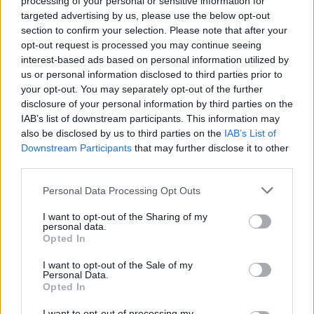
processing of your personal or sensitive information for
Survivor
targeted advertising by us, please use the below opt-out
section to confirm your selection. Please note that after your
opt-out request is processed you may continue seeing
COMMENTS
interest-based ads based on personal information utilized by
us or personal information disclosed to third parties prior to
your opt-out. You may separately opt-out of the further
Συνδεθείτε για να σχολιάσετε
disclosure of your personal information by third parties on the
IAB’s list of downstream participants. This information may
also be disclosed by us to third parties on the
IAB’s List of
Downstream Participants
that may further disclose it to other
third parties.
LATEST NEWS
Personal Data Processing Opt Outs
00:07
EUROLEAGUE
I want to opt-out of the Sharing of my
personal data.
Αναντολού Εφές: Χάνει την αρχή της σεζόν ο
Opted In
Παπαγιάννης
I want to opt-out of the Sale of my
23:54
SUPER LEAGUE 2
Personal Data.
Πανσερραϊκός: Ανακοίνωσε τον Μανώλη Σμπώκο
Opted In
23:21
SUPER LEAGUE
I want to opt-out of processing my