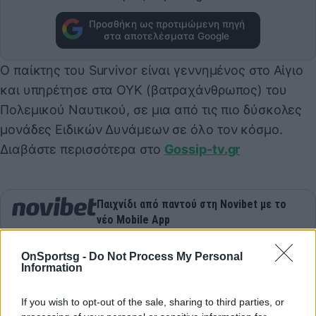
Προσθήκη ως προτιμώμενη πηγή
στα αποτελέσματα Google
Ο παίκτης του Survivor είναι γεννημένος στο Αίγιο
και υπηρέτησε στα ΟΥΚ (βατραχάνθρωπος) του
Πολεμικού Ναυτικού, σε μια από τις πιο δύσκολες
μονάδες Ειδικών Δυνάμεων σε όλο τον κόσμο.
Διαβάστε περισσότερα στο
Gossip-tv.gr
Παιχνίδι από παντού στη Novibet με το
νέο Mobile App
OnSportsg -
Do Not Process My Personal
Information
If you wish to opt-out of the sale, sharing to third parties, or