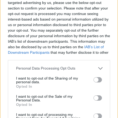
targeted advertising by us, please use the below opt-out
section to confirm your selection. Please note that after your
opt-out request is processed you may continue seeing
interest-based ads based on personal information utilized by
us or personal information disclosed to third parties prior to
your opt-out. You may separately opt-out of the further
disclosure of your personal information by third parties on the
IAB’s list of downstream participants. This information may
also be disclosed by us to third parties on the
IAB’s List of
Τέλος το πιο… hot θέμα των Ολυμπιακών Αγώνων
Downstream Participants
that may further disclose it to other
third parties.
ήταν η αποχώρηση της Σιμόν Μπάιλς από το
ομαδικό και από μια σειρά τελικούς ατομικών
Personal Data Processing Opt Outs
αγωνισμάτων για λόγους ψυχικής υγείας και η
I want to opt-out of the Sharing of my
επιστροφή της, που συνοδεύτηκε με το χάλκινο στη
personal data.
Opted In
δοκό ισορροπίας. Η Αμερικανίδα σούπερ σταρ της
παγκόσμιας ενόργανης «άνοιξε τον ασκό του
I want to opt-out of the Sale of my
Personal Data.
Αιόλου» μιλώντας για θέματα ταμπού όπως είναι η
Opted In
ψυχική υγεία!
I want to opt-out of processing my