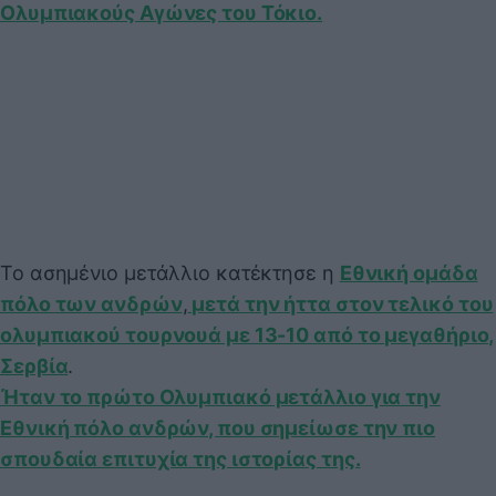
Ολυμπιακούς Αγώνες του Τόκιο.
Το ασημένιο μετάλλιο κατέκτησε η
Εθνική ομάδα
πόλο των ανδρών
,
μετά την ήττα στον τελικό του
ολυμπιακού τουρνουά με 13-10 από το μεγαθήριο,
Σερβία
.
Ήταν το πρώτο Ολυμπιακό μετάλλιο για την
Εθνική πόλο ανδρών, που σημείωσε την πιο
σπουδαία επιτυχία της ιστορίας της.