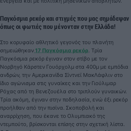
ενέργεια και με πολιτική μηδενικών αποβλήτων.
Παγκόσμια ρεκόρ και στιγμές που μας σημάδεψαν
όπως οι φωτιές που μένονταν στην Ελλάδα!
Στο κορυφαίο αθλητικό γεγονός του πλανήτη
σημειώθηκαν
17 Παγκόσμια ρεκόρ
. Τρία
Παγκόσμια ρεκόρ έγιναν στον στίβο με τον
Νορβηγό Κάρστεν Γουόρχολμ στα 400μ με εμπόδια
ανδρών, την Αμερικανίδα Σίντνεϊ ΜακΛάφλιν στο
ίδιο αγώνισμα στις γυναίκες και την Γιούλιμαρ
Ρόχας από τη Βενεζουέλα στο τριπλούν γυναικών.
Τρία ακόμη, έγιναν στην ποδηλασία, ενώ έξι ρεκόρ
προήλθαν από την πισίνα. Σκοποβολή και
αναρρίχηση, που έκανε το Ολυμπιακό της
ντεμπούτο, βρίσκονται επίσης στην σχετική λίστα.