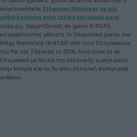
Το πρώτο χρονικά, χρυσό μετάλλιο κατέκτησε ο
συγκλονιστικός
Στέφανος Ντούσκος
με μία
μυθική κούρσα στον τελικό του μονού σκιφ
ανδρών
, τερματίζοντας σε χρόνο 6:40.45,
καταρρίπτοντας μάλιστα το Ολυμπιακό ρεκόρ του
Μάχε Ντρίσντεϊλ (6:41.34) από τους Ολυμπιακούς
του Ρίο ντε Τζανέιρο το 2016. Αυτό είναι το 4ο
Ολυμπιακό μετάλλιο της ελληνικής κωπηλασίας
στην Ιστορία και το 3ο στην ελληνική κωπηλασία
ανδρών.