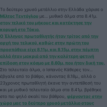
Το δεύτερο χρυσό μετάλλιο στην Ελλάδα χάρισε ο
Μίλτος Τεντόγλου
με… μυθικό άλμα στα 8.41μ.
στον τελικό του μήκους και κατέκτησε την
κορυφή στο Τόκιο.
Ο Έλληνας πρωταθλητής ήταν τρίτος από την
αρχή του τελικού, καθώς στην πρώτη του
προσπάθεια είχε 8.11μ. και 8.15μ. στην πέμπτη
αλλά ήταν μακριά από την καλύτερη φετινή
επίδοση στον κόσμο με 8.60μ. που ήταν δική του.
Στο τελευταίο άλμα, ο Ισπανός Κάθερες τον…
έβγαλε από το βάθρο, κάνοντας 8.18μ., αλλά ο
23χρονος πρωταθλητή έκανε την αντεπίθεσή του
και με μυθικό τελευταίο άλμα στα 8.41μ. βρέθηκε
στο πιο ψηλό σκαλί του βάθρου,
φέρνοντας στην
χώρα μας το δεύτερο χρυσό μετάλλιο στους