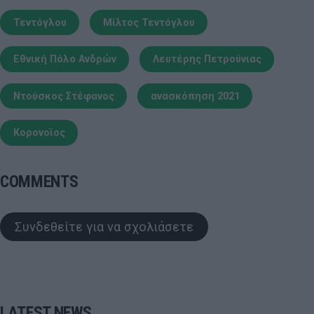
Τεντόγλου
Μίλτος Τεντόγλου
Εθνική Πόλο Ανδρών
Λευτέρης Πετρούνιας
Ντούσκος Στέφανος
ανασκόπηση 2021
Κορονοϊος
COMMENTS
Συνδεθείτε για να σχολιάσετε
LATEST NEWS