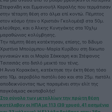
Στεφανίδη και Εμμανουήλ Καραλής που τερμάτισαν
στην τέταρτη θέση στο άλμα επί κοντώ. Πέμπτος
στον κόσμο ήταν ο Κριστιάν Γκολομέεβ στα 50μ.
ελεύθερο, και ο Άλκης Κυνηγάκης στα 10χλμ
μαραθώνιας κολύμβησης.
Την πέμπτη θέση κατέκτησαν, επίσης, το δίδυμο
Χριστίνα Μπούρμπου-Μαρία Κυρίδου στη δίκωπο
γυναικών και οι Μαρία Σάκκαρη και Στέφανος
Τσιτσιπάς στο διπλό μεικτό του τένις.
Η Άννα Κορακάκη, κατέκτησε την έκτη θέση τόσο
στο 10μ. αεροβόλο πιστόλι όσο και στα 25μ. πιστόλι
αποδεικνύοντας πως παραμένει στην ελίτ της
παγκόσμιας σκοποβολής!
Στο σύνολο των μεταλλίων την πρώτη θέση
κατέλαβαν οι ΗΠΑ με 113 (39 χρυσά, 41 ασημένια
και 33 χάλκινα). Η Ελλάδα βρέθηκε στην 36η