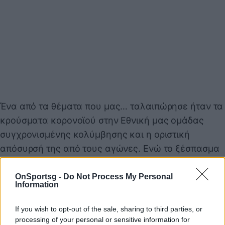
Ένα από τα θέματα που μας… ταλαιπώρησε ήταν τα
κρούσματα κορονοϊού στην Εθνική μας ομάδας
συγχρονισμένης κολύμβησης και η οριστική
απόσυρσή της από τους αγώνες. Ενώ το ξέσπασμα
του Θοδωρή Ιακωβίδη καθήλωσε όλους τους
Έλληνες στους τηλεοπτικούς δέκτες καθώς στον
OnSportsg -
Do Not Process My Personal
Information
αθλητισμό δυστυχώς υπάρχουν παιδιά και
αποπαίδια.
If you wish to opt-out of the sale, sharing to third parties, or
processing of your personal or sensitive information for