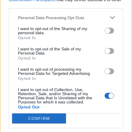
θερμοκρασιών του καλοκαιριού.
third parties.
Οι αθλητές συμμετείχαν σε 339 αγώνες μεταλλίων,
Personal Data Processing Opt Outs
εκπροσωπώντας 205 εθνικές Ολυμπιακές
επιτροπές, ενώ μία ομάδα αποτελείτο από
I want to opt-out of the Sharing of my
personal data.
πρόσφυγες.
Opted In
Σύμφωνα με τη ΔΟΕ, οι Αγώνες ήταν οι πιο ίσοι
I want to opt-out of the Sale of my
μεταξύ των δύο φύλων, με ελαφρώς λιγότερο από
Personal Data.
Opted In
τους μισούς αθλητές, να είναι γυναίκες.
I want to opt-out of processing my
Personal Data for Targeted Advertising.
Ξανά Αγώνες σε έξι μήνες
Opted In
I want to opt-out of Collection, Use,
Retention, Sale, and/or Sharing of my
Μετά το Τόκιο 2020, οι Χειμερινοί Ολυμπιακοί
Personal Data that Is Unrelated with the
Purposes for which it was collected.
Αγώνες του 2022 θα γίνουν στο Πεκίνο από 4-20
Opted Out
Φεβρουαρίου, καθιστώντας, την πρωτεύουσα της
CONFIRM
Κίνας, την πρώτη πόλη που φιλοξενεί τόσο τους
Χειμερινούς όσο και τους Θερινούς Αγώνες.