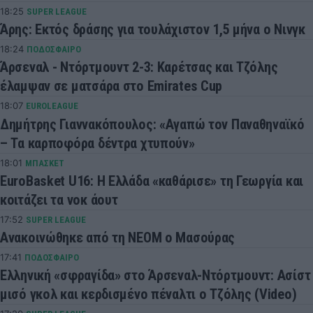
18:25
SUPER LEAGUE
Άρης: Εκτός δράσης για τουλάχιστον 1,5 μήνα ο Νινγκ
18:24
ΠΟΔΟΣΦΑΙΡΟ
Άρσεναλ - Ντόρτμουντ 2-3: Καρέτσας και Τζόλης
έλαμψαν σε ματσάρα στο Emirates Cup
18:07
EUROLEAGUE
Δημήτρης Γιαννακόπουλος: «Αγαπώ τον Παναθηναϊκό
– Τα καρποφόρα δέντρα χτυπούν»
18:01
ΜΠΑΣΚΕΤ
EuroBasket U16: Η Ελλάδα «καθάρισε» τη Γεωργία και
κοιτάζει τα νοκ άουτ
17:52
SUPER LEAGUE
Ανακοινώθηκε από τη ΝΕΟΜ ο Μασούρας
17:41
ΠΟΔΟΣΦΑΙΡΟ
Ελληνική «σφραγίδα» στο Άρσεναλ-Ντόρτμουντ: Ασίστ
μισό γκολ και κερδισμένο πέναλτι ο Τζόλης (Video)