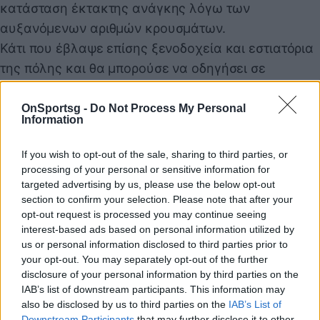
κατάσταση έκτακτης ανάγκης λόγω των
αυξανόμενων αριθμών κρουσμάτων.
Κάτι που έβλαψε επίσης ξενοδοχεία και εστιατόρια
της πόλης και θα μπορούσε να οδηγήσει σε
οικονομικό πλήγμα έως και 151 δισεκατομμυρίων
γιεν (1,4 δισεκατομμυρίων δολαρίων), σύμφωνα με
OnSportsg -
Do Not Process My Personal
Information
το Nomura Research Institute.
If you wish to opt-out of the sale, sharing to third parties, or
11.000 αθλητές
processing of your personal or sensitive information for
targeted advertising by us, please use the below opt-out
section to confirm your selection. Please note that after your
Περίπου 11.000 αθλητές αγωνίστηκαν στους
opt-out request is processed you may continue seeing
Ολυμπιακούς Αγώνες του Τόκιο σε 42 χώρους στην
interest-based ads based on personal information utilized by
us or personal information disclosed to third parties prior to
Ιαπωνία, συμπεριλαμβανομένου του νησιού
your opt-out. You may separately opt-out of the further
Χοκάιντο, στα βόρεια της χώρας, το οποίο
disclosure of your personal information by third parties on the
επιλέχθηκε να φιλοξενήσει το τελευταίο αθλητικό
IAB’s list of downstream participants. This information may
also be disclosed by us to third parties on the
IAB’s List of
γεγονός, τον Μαραθώνιο, λόγω των πιο ήπιων
Downstream Participants
that may further disclose it to other