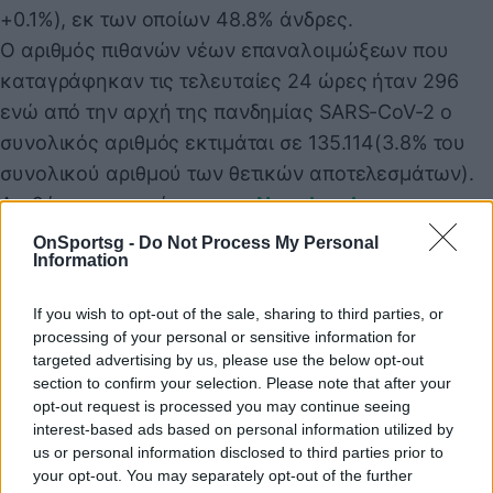
+0.1%), εκ των οποίων 48.8% άνδρες.
Ο αριθμός πιθανών νέων επαναλοιμώξεων που
καταγράφηκαν τις τελευταίες 24 ώρες ήταν 296
ενώ από την αρχή της πανδημίας SARS-CoV-2 ο
συνολικός αριθμός εκτιμάται σε 135.114(3.8% του
συνολικού αριθμού των θετικών αποτελεσμάτων).
Διαβάστε περισσότερα στο
Newsbomb.gr
OnSportsg -
Do Not Process My Personal
Information
Παιχνίδι από παντού στη Novibet με το
νέο Mobile App
If you wish to opt-out of the sale, sharing to third parties, or
processing of your personal or sensitive information for
targeted advertising by us, please use the below opt-out
section to confirm your selection. Please note that after your
opt-out request is processed you may continue seeing
interest-based ads based on personal information utilized by
us or personal information disclosed to third parties prior to
your opt-out. You may separately opt-out of the further
Κρούσματα
Κρούσματα σήμερα