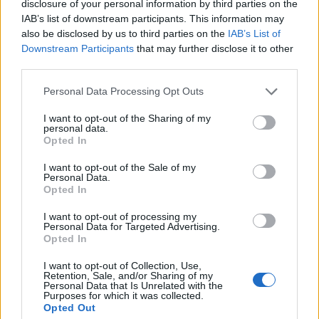
disclosure of your personal information by third parties on the
IAB’s list of downstream participants. This information may
Κρούσματα κορονοϊού
also be disclosed by us to third parties on the
IAB’s List of
Downstream Participants
that may further disclose it to other
third parties.
COMMENTS
Personal Data Processing Opt Outs
I want to opt-out of the Sharing of my
Συνδεθείτε για να σχολιάσετε
personal data.
Opted In
I want to opt-out of the Sale of my
Personal Data.
Opted In
LATEST NEWS
I want to opt-out of processing my
Personal Data for Targeted Advertising.
13:42
SUPER LEAGUE
Opted In
ΑΕΚ: Ο Ηλιόπουλος υποδέχθηκε τον Μάγιερ - «Βλέπω
I want to opt-out of Collection, Use,
το βλέμμα της τίγρης στα μάτια σου»
Retention, Sale, and/or Sharing of my
Personal Data that Is Unrelated with the
13:34
GREEK BASKET LEAGUE
Purposes for which it was collected.
Opted Out
ΠΑΟΚ: Στη Θεσσαλονίκη και ο Μουρ - «'Εμεινα για να