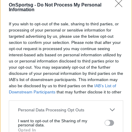
OnSportsg -
Do Not Process My Personal
21 Ιουνίου 2022 16:45
Information
If you wish to opt-out of the sale, sharing to third parties, or
processing of your personal or sensitive information for
targeted advertising by us, please use the below opt-out
section to confirm your selection. Please note that after your
opt-out request is processed you may continue seeing
interest-based ads based on personal information utilized by
us or personal information disclosed to third parties prior to
your opt-out. You may separately opt-out of the further
disclosure of your personal information by third parties on the
IAB’s list of downstream participants. This information may
also be disclosed by us to third parties on the
IAB’s List of
Downstream Participants
that may further disclose it to other
third parties.
Κρούσματα σήμερα: 5.080 νέα ανακοίνωσε ο
Personal Data Processing Opt Outs
ΕΟΔΥ - 12 θάνατοι και 130 διασωληνωμένοι
I want to opt-out of the Sharing of my
Ο ΕΟΔΥ ανακοίνωσε τα νέα κρούσματα κορονοϊού
personal data.
για σήμερα Τρίτη 31 Μαΐου.
Opted In