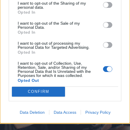
I want to opt-out of the Sharing of my
Αλλά από πότε οι πραγματικοί φίλοι άφησαν μια
personal data.
Opted In
μικρή έλλειψη ύπνου να σταθεί εμπόδιο σε μια
ποδοσφαιρική βραδιά;
I want to opt-out of the Sale of my
Personal Data.
Οι παλιότεροι ήξεραν καλά τι σημαίνει να βλέπεις
Opted In
μπάλα παρέα. Δεν είχε τόση σημασία το παιχνίδι
I want to opt-out of processing my
όσο η συνάντηση. Η καφετέρια, η κουβέντα, το
Personal Data for Targeted Advertising.
Opted In
πείραγμα, η αίσθηση ότι συμμετέχεις σε μια μικρή
γιορτή.
I want to opt-out of Collection, Use,
Retention, Sale, and/or Sharing of my
Personal Data that Is Unrelated with the
Purposes for which it was collected.
Opted Out
CONFIRM
Data Deletion
Data Access
Privacy Policy