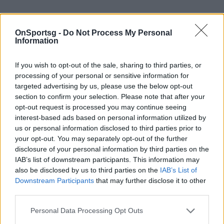
OnSportsg -
Do Not Process My Personal
Information
If you wish to opt-out of the sale, sharing to third parties, or
processing of your personal or sensitive information for
Σημασία έχει ότι είστε πάλι μαζί, με μπίρες στο
targeted advertising by us, please use the below opt-out
τραπέζι, πίτσες που τελειώνουν πριν το ημίχρονο,
section to confirm your selection. Please note that after your
opt-out request is processed you may continue seeing
ατελείωτες προβλέψεις, στοιχήματα… της πλάκας
interest-based ads based on personal information utilized by
και συζητήσεις που ξεκινούν από το ποδόσφαιρο
us or personal information disclosed to third parties prior to
και καταλήγουν στα φοιτητικά χρόνια.
your opt-out. You may separately opt-out of the further
disclosure of your personal information by third parties on the
Με δεδομένο ότι το
Μουντιάλ των ΗΠΑ
δεν θα
IAB’s list of downstream participants. This information may
είναι ό,τι καλύτερο για την ρουτίνα του ύπνου μας
also be disclosed by us to third parties on the
IAB’s List of
κάποια παιχνίδια θα ξεκινούν αργά, ορισμένα από
Downstream Participants
that may further disclose it to other
third parties.
αυτά θα απαιτούν καφέδες, ενεργειακά ποτά και
σοβαρές διαπραγματεύσεις με το ξυπνητήρι της
Personal Data Processing Opt Outs
επόμενης ημέρας.