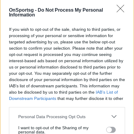
Η Μάντσεστερ Σίτι πάει «τρένο»: με ή χωρίς Ντε
Μπρόινε, η αρμάδα του Πεπ Γκουαρδιόλα δείχνει
OnSportsg -
Do Not Process My Personal
Information
ότι και φέτος δεν θα έχει αντίπαλο. Διότι ο Πεπ,
ξέρει: έχει φτιάξει μια Σίτι με αρχή, μέση και τέλος,
If you wish to opt-out of the sale, sharing to third parties, or
με ρόλους και αρμοδιότητες, με «χημεία» και
processing of your personal or sensitive information for
targeted advertising by us, please use the below opt-out
συνοχή, με χίλιους και έναν τρόπους να πετυχαίνει
section to confirm your selection. Please note that after your
γκολ, χωρίς ωστόσο να χαλαρώνει τα γκέμια στην
opt-out request is processed you may continue seeing
άμυνα, χωρίς να μπορούν οι αντίπαλοι να βρουν
interest-based ads based on personal information utilized by
us or personal information disclosed to third parties prior to
εύκολο μονοπάτι προς την εστία της Σίτι. Αλλά από
your opt-out. You may separately opt-out of the further
την άλλη, ο Μαουρίτσιο Σάρι δεν θα υποδεχθεί τη
disclosure of your personal information by third parties on the
Σίτι στο Λονδίνο, για να της κάνει «πασίγιο» για την
IAB’s list of downstream participants. This information may
also be disclosed by us to third parties on the
IAB’s List of
επικείμενη κατάκτηση του πρωταθλήματος: έχει
Downstream Participants
that may further disclose it to other
σκοπό να της βγάλει το λάδι, να «την τρέξει», να
third parties.
σφίξει σαν μέγγενη το κέντρο με Καντέ και
Personal Data Processing Opt Outs
Ζορζίνιο, να βρει τρόπο να βάλει δύσκολα στην
άμυνά της. Η φετινή χρονιά, με ελάχιστες
I want to opt-out of the Sharing of my
personal data.