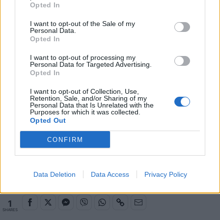
εξαιρέσεις, δείχνει ότι η Τσέλσι μπορεί να το κάνει
Opted In
– αλλά απέναντι σε αυτή τη Σίτι, η Τσέλσι πρέπει να
I want to opt-out of the Sale of my
τα κάνει όλα τέλεια ή σχεδόν τέλεια για να
Personal Data.
Opted In
επικρατήσει.
Στη ματσάρα αυτή της Αγγλίας, το Pamestoixima.gr
I want to opt-out of processing my
Personal Data for Targeted Advertising.
θα είναι εκεί με δεκάδες στοιχηματικές προτάσεις
Opted In
για να διαλέξετε αυτήν που σας κάνει «κλικ». Το αν
I want to opt-out of Collection, Use,
θα σκοράρει όμως και ο Αζάρ (
2,75
) και ο Αγουέρο
Retention, Sale, and/or Sharing of my
Personal Data that Is Unrelated with the
(
2,05
), είναι ένα πολύ ενδιαφέρον challenge.
Purposes for which it was collected.
Opted Out
CONFIRM
Παιχνίδι από παντού στη Novibet με το
νέο Mobile App
Data Deletion
Data Access
Privacy Policy
1
SHARES