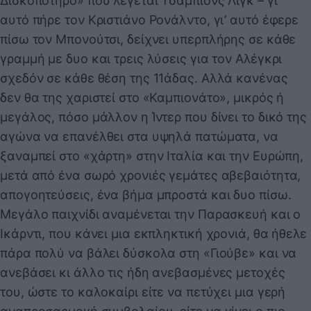
Δισκοπότηρο» που λέγεται Τσάμπιονς Λιγκ – γι’
αυτό πήρε τον Κριστιάνο Ρονάλντο, γι’ αυτό έφερε
πίσω τον Μπονούτσι, δείχνει υπερπλήρης σε κάθε
γραμμή με δυο και τρεις λύσεις για τον Αλέγκρι
σχεδόν σε κάθε θέση της 11άδας. Αλλά κανένας
δεν θα της χαριστεί στο «Καμπιονάτο», μικρός ή
μεγάλος, πόσο μάλλον η Ίντερ που δίνει το δικό της
αγώνα να επανέλθει στα υψηλά πατώματα, να
ξαναμπεί στο «χάρτη» στην Ιταλία και την Ευρώπη,
μετά από ένα σωρό χρονιές γεμάτες αβεβαιότητα,
απογοητεύσεις, ένα βήμα μπροστά και δυο πίσω.
Μεγάλο παιχνίδι αναμένεται την Παρασκευή και ο
Ικάρντι, που κάνει μια εκπληκτική χρονιά, θα ήθελε
πάρα πολύ να βάλει δύσκολα στη «Γιούβε» και να
ανεβάσει κι άλλο τις ήδη ανεβασμένες μετοχές
του, ώστε το καλοκαίρι είτε να πετύχει μια γερή