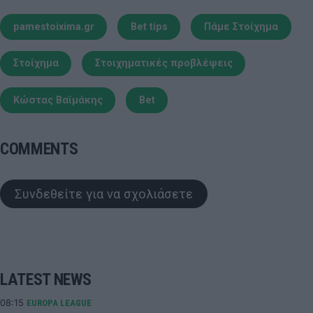
pamestoixima.gr
Bet tips
Πάμε Στοίχημα
Στοίχημα
Στοιχηματικές προβλέψεις
Κώστας Βαϊμάκης
Bet
COMMENTS
Συνδεθείτε για να σχολιάσετε
LATEST NEWS
08:15
EUROPA LEAGUE