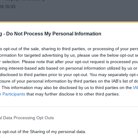
26 10:33
g -
Do Not Process My Personal Information
ixima.gr: Πρεμιέρα στο Παγκόσμιο με σού
to opt-out of the sale, sharing to third parties, or processing of your per
ά* για κάθε γκολ στο Μεξικό-Νότια Αφρι
formation for targeted advertising by us, please use the below opt-out s
r selection. Please note that after your opt-out request is processed y
δι σου τα Σπάει και στο Παγκόσμιο με Σούπερ Προσφο
eing interest-based ads based on personal information utilized by us or
* Χωρίς Κατάθεση!
disclosed to third parties prior to your opt-out. You may separately opt-
26 10:54
losure of your personal information by third parties on the IAB’s list of
. This information may also be disclosed by us to third parties on the
IA
Participants
that may further disclose it to other third parties.
ινό Unboxing εμπειριών και προσφορών* 
l Data Processing Opt Outs
ΤΟΙΧΗΜΑ στο Παγκόσμιο
o opt-out of the Sharing of my personal data.
ρες από 700 επιλογές και 6 ενισχυμένες αποδόσεις γι