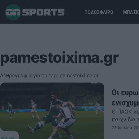
ΠΟΔΟΣΦΑΙΡΟ
ΜΠΑΣΚ
pamestoixima.gr
Αρθρογραφία για το tag: pamestoixima.gr
Οι ευρω
ενισχυμ
Ο ΠΑΟΚ κα
παιχνίδια 
23 Ιουλίου 20