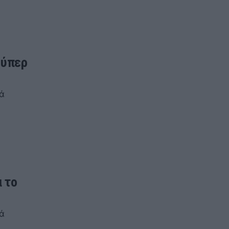
ούπερ
ρά
 το
ρά