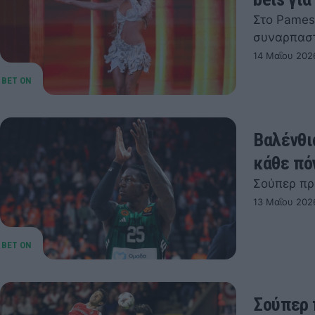
Στο Pamest
συναρπαστ
14 Μαΐου 2026
Βαλένθι
κάθε πό
Σούπερ προ
13 Μαΐου 202
Σούπερ 