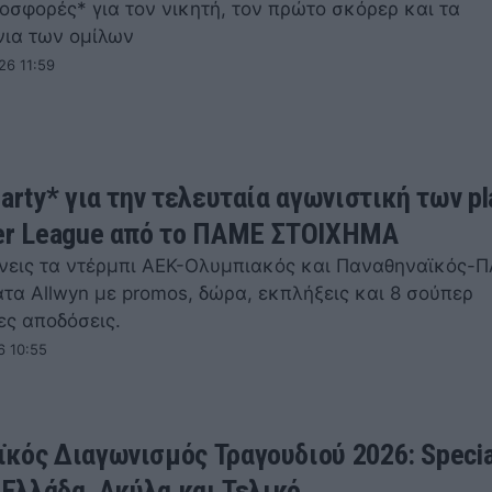
οσφορές* για τον νικητή, τον πρώτο σκόρερ και τα
ια των ομίλων
26 11:59
arty* για την τελευταία αγωνιστική των pl
er League από το ΠΑΜΕ ΣΤΟΙΧΗΜΑ
εις τα ντέρμπι ΑΕΚ-Ολυμπιακός και Παναθηναϊκός-
τα Allwyn με promos, δώρα, εκπλήξεις και 8 σούπερ
ες αποδόσεις.
6 10:55
κός Διαγωνισμός Τραγουδιού 2026: Specia
 Ελλάδα, Ακύλα και Τελικό