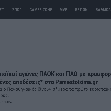
ΕΤ
ΣΠΟΡ
GAMES ΖΟΝΕ
MVP
BET ΟΝ
ΒΑΘΜΟΛ
παϊκοί αγώνες ΠΑΟΚ και ΠΑΟ με προσφορ
ένες αποδόσεις* στο Pamestoixima.gr
ι ο Παναθηναϊκός δίνουν σήμερα τα πρώτα ευρωπαϊκ
τους.
26 13:57