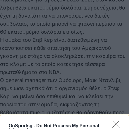
λάβει 62,5 εκατομμύρια δολάρια. Στη συνέχεια, θα
έχει τη δυνατότητα να υπογράψει νέο διετές
συμβόλαιο, το οποίο μπορεί να φτάσει περίπου τα
60 εκατομμύρια δολάρια ετησίως.
Η ομάδα του Στιβ Κερ είναι διατεθειμένη να
ικανοποιήσει κάθε απαίτηση του Αμερικανού
γκαρντ, με στόχο να ολοκληρώσει την καριέρα του
στο κλαμπ με το οποίο κατέκτησε τέσσερα
πρωταθλήματα στο ΝΒΑ.
Ο general manager των Ουόριορς, Μάικ Ντανλίβι,
σημείωσε σχετικά ότι ο οργανισμός θέλει ο Στεφ
Κάρι να μείνει όσο επιθυμεί και να κλείσει την
πορεία του στην ομάδα, εκφράζοντας τη
βεβαιότητα πως οι συζητήσεις θα οδηγηθούν προς
αυτή την κατεύθυνση.
OnSportsg -
Do Not Process My Personal
«Αυτή η στιγμή θα έρθει, αλλά πάντα λέγαμε ότι