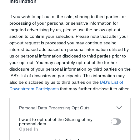
Information
θέλουμε ο Στεφ Κάρι να ολοκληρώσει εδώ την
καριέρα του και να μείνει για όσο εκείνος θέλει.
If you wish to opt-out of the sale, sharing to third parties, or
processing of your personal or sensitive information for
Είμαι σίγουρος ότι αυτές οι συζητήσεις θα γίνουν
targeted advertising by us, please use the below opt-out
και πιθανότατα μπορείτε να φανταστείτε προς ποια
section to confirm your selection. Please note that after your
κατεύθυνση θα οδηγηθούν. Δεν βλέπω κανένα
opt-out request is processed you may continue seeing
interest-based ads based on personal information utilized by
σενάριο στο οποίο να μη θέλουμε να βρούμε έναν
us or personal information disclosed to third parties prior to
τρόπο ώστε να ολοκληρώσει εδώ την πορεία του με
your opt-out. You may separately opt-out of the further
τους Ουόριορς», ανέφερε.
disclosure of your personal information by third parties on the
IAB’s list of downstream participants. This information may
also be disclosed by us to third parties on the
IAB’s List of
Downstream Participants
that may further disclose it to other
Παιχνίδι από παντού στη Novibet με το
third parties.
νέο Mobile App
Personal Data Processing Opt Outs
I want to opt-out of the Sharing of my
personal data.
Opted In