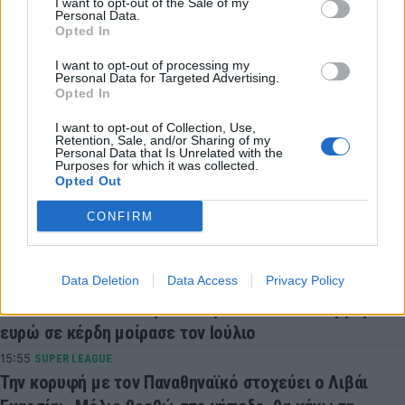
I want to opt-out of the Sale of my
Personal Data.
Κάρι Στέφεν
Opted In
I want to opt-out of processing my
Personal Data for Targeted Advertising.
COMMENTS
Opted In
I want to opt-out of Collection, Use,
Retention, Sale, and/or Sharing of my
Συνδεθείτε για να σχολιάσετε
Personal Data that Is Unrelated with the
Purposes for which it was collected.
Opted Out
CONFIRM
LATEST NEWS
Data Deletion
Data Access
Privacy Policy
16:27
BET ON
ΠΑΜΕ ΣΤΟΙΧΗΜΑ: Περισσότερα από 95 εκατομμύρια
ευρώ σε κέρδη μοίρασε τον Ιούλιο
15:55
SUPER LEAGUE
Την κορυφή με τον Παναθηναϊκό στοχεύει ο Λιβάι