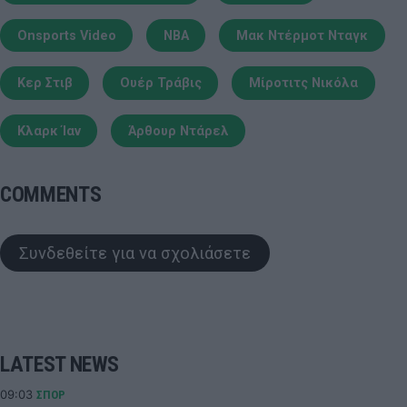
Onsports Video
NBA
Μακ Ντέρμοτ Νταγκ
Κερ Στιβ
Ουέρ Τράβις
Μίροτιτς Νικόλα
Κλαρκ Ίαν
Άρθουρ Ντάρελ
COMMENTS
Συνδεθείτε για να σχολιάσετε
LATEST NEWS
09:03
ΣΠΟΡ