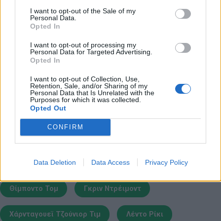
I want to opt-out of the Sale of my
Personal Data.
Opted In
I want to opt-out of processing my
Παιχνίδι από παντού στη Novibet με το
Personal Data for Targeted Advertising.
Opted In
νέο Mobile App
I want to opt-out of Collection, Use,
Retention, Sale, and/or Sharing of my
Personal Data that Is Unrelated with the
Purposes for which it was collected.
Opted Out
CONFIRM
Video
Φίσερ Ντέρεκ
Καλντερόν Χοσέ
Data Deletion
Data Access
Privacy Policy
Κάρι Στέφεν
Μίροτιτς Νικόλα
Λι Ντέιβιντ
Θίμποντο Τομ
Γκριν Ντρέιμοντ
Χάρνταγουεϊ Τζούνιορ Τιμ
Λέντο Ρίκι