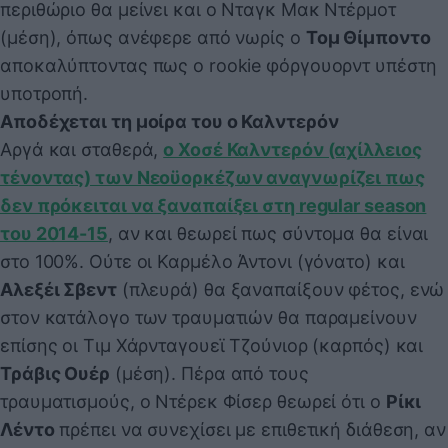
περιθώριο θα μείνει και ο Νταγκ Μακ Ντέρμοτ
(μέση), όπως ανέφερε από νωρίς ο
Τομ Θίμποντο
αποκαλύπτοντας πως ο rookie φόργουορντ υπέστη
υποτροπή.
Αποδέχεται τη μοίρα του ο Καλντερόν
Αργά και σταθερά,
ο Χοσέ Καλντερόν (αχίλλειος
τένοντας) των Νεοϋορκέζων αναγνωρίζει πως
δεν πρόκειται να ξαναπαίξει στη regular season
του 2014-15
, αν και θεωρεί πως σύντομα θα είναι
στο 100%. Ούτε οι Καρμέλο Άντονι (γόνατο) και
Αλεξέι Σβεντ
(πλευρά) θα ξαναπαίξουν φέτος, ενώ
στον κατάλογο των τραυματιών θα παραμείνουν
επίσης οι Τιμ Χάρνταγουεϊ Τζούνιορ (καρπός) και
Τράβις Ουέρ
(μέση). Πέρα από τους
τραυματισμούς, ο Ντέρεκ Φίσερ θεωρεί ότι ο
Ρίκι
Λέντο
πρέπει να συνεχίσει με επιθετική διάθεση, αν