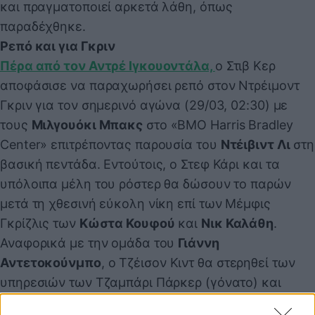
και πραγματοποιεί αρκετά λάθη, όπως
παραδέχθηκε.
Ρεπό και για Γκριν
Πέρα από τον Αντρέ Ιγκουοντάλα,
ο Στιβ Κερ
αποφάσισε να παραχωρήσει ρεπό στον Ντρέιμοντ
Γκριν για τον σημερινό αγώνα (29/03, 02:30) με
τους
Μιλγουόκι Μπακς
στο «BMO Harris Bradley
Center» επιτρέποντας παρουσία του
Ντέιβιντ Λι
στη
βασική πεντάδα. Εντούτοις, ο Στεφ Κάρι και τα
υπόλοιπα μέλη του ρόστερ θα δώσουν το παρών
μετά τη χθεσινή εύκολη νίκη επί των Μέμφις
Γκρίζλις των
Κώστα Κουφού
και
Νικ Καλάθη
.
Αναφορικά με την ομάδα του
Γιάννη
Αντετοκούνμπο
, ο Τζέισον Κιντ θα στερηθεί των
υπηρεσιών των Τζαμπάρι Πάρκερ (γόνατο) και
Νταμιέν Ίνγκλις (πόδι).