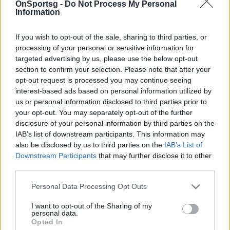
OnSportsg -
Do Not Process My Personal
Στους Νάγκετς ο Ίαν Κλαρκ
Information
Σε άλλο αποψινό ματς (29/03, 05:00) οι
Ντένβερ
Νάγκετς
δοκιμάζονται στο «Moda Center» των
If you wish to opt-out of the sale, sharing to third parties, or
Πόρτλαντ Τρέιλ Μπλέιζερς και ο Ντάρελ Άρθουρ
processing of your personal or sensitive information for
targeted advertising by us, please use the below opt-out
(γάμπα) οδεύει προς νέο παραγκωνισμό, αλλά
section to confirm your selection. Please note that after your
σήμερα αποκτήθηκε ο Ίαν Κλαρκ μέσω του
opt-out request is processed you may continue seeing
καταλόγου των waivers,
στον οποίο προστέθηκε
interest-based ads based on personal information utilized by
us or personal information disclosed to third parties prior to
από τους Γιούτα Τζαζ
. Τέλος, οι εκπρόσωποι του
your opt-out. You may separately opt-out of the further
Όρεγκον
θα παραταχθούν χωρίς τον Ουέσλι
disclosure of your personal information by third parties on the
Μάθιους (αχίλλειος τένοντας), αλλά τα υπόλοιπα
IAB’s list of downstream participants. This information may
also be disclosed by us to third parties on the
IAB’s List of
μέλη του δυναμικού είναι στη διάθεση του
Τέρι
Downstream Participants
that may further disclose it to other
Στοτς
.
third parties.
Personal Data Processing Opt Outs
I want to opt-out of the Sharing of my
personal data.
Opted In