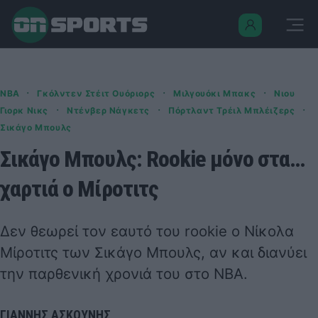
·
·
·
NBA
Γκόλντεν Στέιτ Ουόριορς
Μιλγουόκι Μπακς
Νιου
·
·
·
Γιορκ Νικς
Ντένβερ Νάγκετς
Πόρτλαντ Τρέιλ Μπλέιζερς
Σικάγο Μπουλς
Σικάγο Μπουλς: Rookie μόνο στα…
χαρτιά ο Μίροτιτς
Δεν θεωρεί τον εαυτό του rookie o Νίκολα
Μίροτιτς των Σικάγο Μπουλς, αν και διανύει
την παρθενική χρονιά του στο NBA.
ΓΙΑΝΝΗΣ ΑΣΚΟΥΝΗΣ