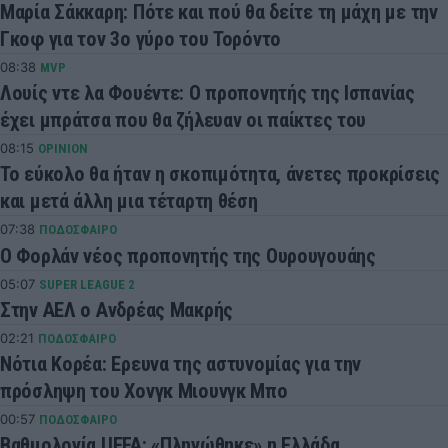
Μαρία Σάκκαρη: Πότε και πού θα δείτε τη μάχη με την
Γκοφ για τον 3ο γύρο του Τορόντο
08:38
MVP
Λουίς ντε λα Φουέντε: Ο προπονητής της Ισπανίας
έχει μπράτσα που θα ζήλευαν οι παίκτες του
08:15
OPINION
Το εύκολο θα ήταν η σκοπιμότητα, άνετες προκρίσεις
και μετά άλλη μια τέταρτη θέση
07:38
ΠΟΔΟΣΦΑΙΡΟ
Ο Φορλάν νέος προπονητής της Ουρουγουάης
05:07
SUPER LEAGUE 2
Στην ΑΕΛ ο Ανδρέας Μακρής
02:21
ΠΟΔΟΣΦΑΙΡΟ
Νότια Κορέα: Ερευνα της αστυνομίας για την
πρόσληψη του Χονγκ Μιουνγκ Μπo
00:57
ΠΟΔΟΣΦΑΙΡΟ
Βαθμολογία UEFA: «Πληγώθηκε» η Ελλάδα,