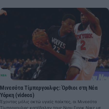
Μινεσότα Τίμπεργουλφς: Όρθιοι στη Νέα
Υόρκη (videos)
Έχοντας μόλις οκτώ υγιείς παίκτες, οι Μινεσότα
Τίμπεργουλφς κατέβαλαν τους Νιου Γιορκ Νικς με