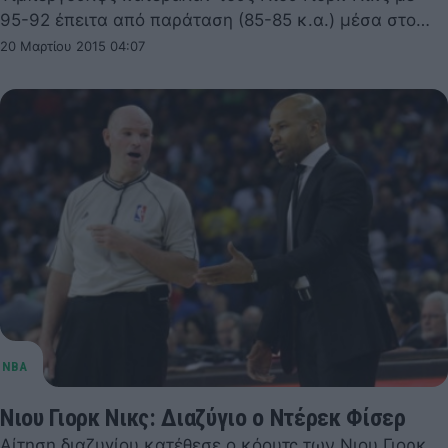
95-92 έπειτα από παράταση (85-85 κ.α.) μέσα στο…
20 Μαρτίου 2015 04:07
Νιου Γιορκ Νικς: Διαζύγιο ο Ντέρεκ Φίσερ
Αίτηση διαζυγίου κατέθεσε ο κόουτς των Νιου Γιορκ