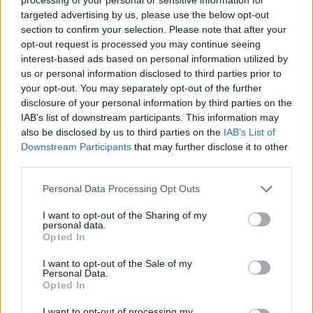
targeted advertising by us, please use the below opt-out
section to confirm your selection. Please note that after your
opt-out request is processed you may continue seeing
interest-based ads based on personal information utilized by
us or personal information disclosed to third parties prior to
your opt-out. You may separately opt-out of the further
disclosure of your personal information by third parties on the
IAB’s list of downstream participants. This information may
also be disclosed by us to third parties on the
IAB’s List of
Downstream Participants
that may further disclose it to other
third parties.
Νιου Γιορκ Νικς: «Νοκ άουτ» ο Χοσέ
Καλντερόν
Personal Data Processing Opt Outs
Προσπάθησε να γυρίσει άμεσα στα παρκέ, αλλά ο
I want to opt-out of the Sharing of my
personal data.
33άχρονος Χοσέ Καλντερόν χρειάστηκε εγχείρηση
Opted In
στον αχίλλειο τένοντα.
I want to opt-out of the Sale of my
24 Μαρτίου 2015 01:23
Personal Data.
Opted In
I want to opt-out of processing my