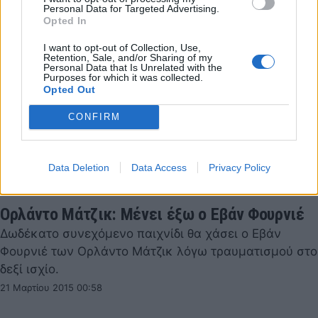
Personal Data for Targeted Advertising.
Opted In
I want to opt-out of Collection, Use,
Retention, Sale, and/or Sharing of my
Personal Data that Is Unrelated with the
Purposes for which it was collected.
Opted Out
CONFIRM
Data Deletion
Data Access
Privacy Policy
Ορλάντο Μάτζικ: Μένει έξω ο Εβάν Φουρνιέ
Δωδέκατο συνεχόμενο παιχνίδι θα χάσει ο Εβάν
Φουρνιέ των Ορλάντο Μάτζικ λόγω τραυματισμού στο
δεξί ισχίο.
21 Μαρτίου 2015 00:58