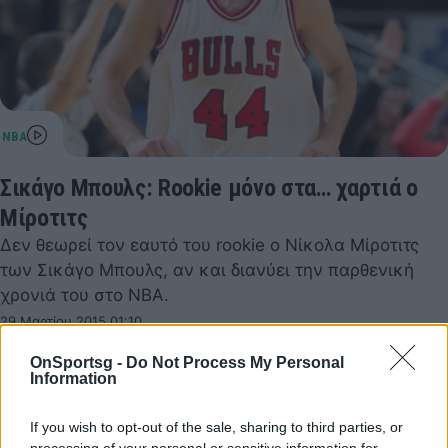
Σικάγο Μπουλς: Rookie μόνο στα… χαρτιά ο
Μίροτιτς
Δεν θεωρεί τον εαυτό του rookie o Νίκολα Μίροτιτς
των Σικάγο Μπουλς, αν και διανύει την παρθενική
χρονιά του στο NBA.
29 Μαρτίου 2015 01:10
OnSportsg -
Do Not Process My Personal
Information
If you wish to opt-out of the sale, sharing to third parties, or
processing of your personal or sensitive information for