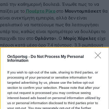
από την καθημερινή δουλειά. Ένιωθε πως το να
παίξει με το
Πουέρτο Ρίκο
στο
Μουντομπάσκετ
θα
είναι ανεκτίμητη εμπειρία, αλλά δεν είναι
ρεαλιστικό να πιστεύουμε πως θα λειτουργήσει
υπέρ του, καθώς είναι προτιμότερο να δουλέψει το
παιχνίδι του στο
Ορλάντο
». Ο
Μορίς Χάρκλες
είχε
πέρυσι κατά μέσο όρο 7,4 πόντους, 3,3 ριμπάουντ
και μία ασίστ σε 24.4 λεπτά συμμετοχής.
OnSportsg -
Do Not Process My Personal
Information
If you wish to opt-out of the sale, sharing to third parties, or
processing of your personal or sensitive information for
targeted advertising by us, please use the below opt-out
section to confirm your selection. Please note that after your
opt-out request is processed you may continue seeing
interest-based ads based on personal information utilized by
us or personal information disclosed to third parties prior to
your opt-out. You may separately opt-out of the further