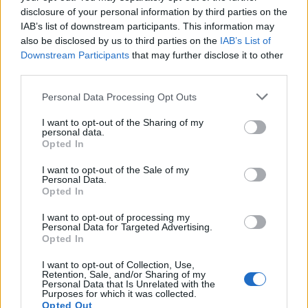
Παιχνίδι από παντού στη Novibet με το
disclosure of your personal information by third parties on the
νέο Mobile App
IAB’s list of downstream participants. This information may
also be disclosed by us to third parties on the
IAB’s List of
Downstream Participants
that may further disclose it to other
third parties.
Personal Data Processing Opt Outs
Χάρκλες Μόρις
I want to opt-out of the Sharing of my
personal data.
Opted In
COMMENTS
I want to opt-out of the Sale of my
Personal Data.
Opted In
Συνδεθείτε για να σχολιάσετε
I want to opt-out of processing my
Personal Data for Targeted Advertising.
Opted In
I want to opt-out of Collection, Use,
Retention, Sale, and/or Sharing of my
Personal Data that Is Unrelated with the
LATEST NEWS
Purposes for which it was collected.
Opted Out