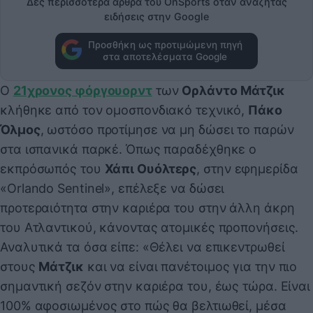
Δες περισσότερα άρθρα του OnSports όταν αναζητάς
ειδήσεις στην Google
Προσθήκη ως προτιμώμενη πηγή
στα αποτελέσματα Google
Ο
21χρονος φόργουορντ
των
Ορλάντο Μάτζικ
κλήθηκε από τον ομοσπονδιακό τεχνικό,
Πάκο
Όλμος
, ωστόσο προτίμησε να μη δώσει το παρών
στα ισπανικά παρκέ. Όπως παραδέχθηκε ο
εκπρόσωπός του
Χάπι Ουόλτερς
, στην εφημερίδα
«Orlando Sentinel», επέλεξε να δώσει
προτεραιότητα στην καριέρα του στην άλλη άκρη
του Ατλαντικού, κάνοντας ατομικές προπονήσεις.
Αναλυτικά τα όσα είπε: «Θέλει να επικεντρωθεί
στους
Μάτζικ
και να είναι πανέτοιμος για την πιο
σημαντική σεζόν στην καριέρα του, έως τώρα. Είναι
100% αφοσιωμένος στο πώς θα βελτιωθεί, μέσα