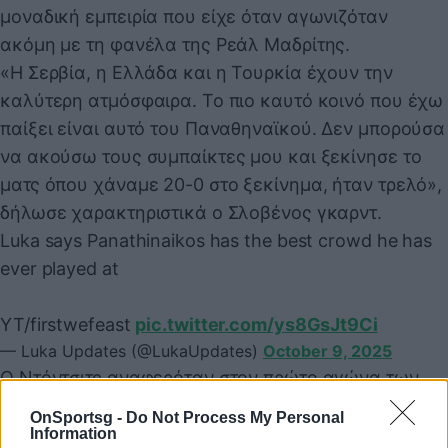
μοναδική εμπειρία που είχε όταν αγωνιζόταν
ακόμη με τη φανέλα της Ρεάλ Μαδρίτης.
«Η Σερβία, η Ελλάδα και η Τουρκία έχουν την
καλύτερη ατμόσφαιρα. Το πιο καυτό κοινό που έχω
παίξει είναι αυτό του Παναθηναϊκού. Δεν μπορούσα
να ακούσω τους συμπαίκτες μου και ξεκίνησε το
ματς όπου χάναμε 20-0 στο ξεκίνημα, ήταν τρελό»,
δήλωσε χαρακτηριστικά ο Σλοβένος γκαρντ.
Luka says Panathinaikos has the best crowd he has
ever played at
YT/firstwefeast
pic.twitter.com/ys8GsJt9Ci
— Luka Updates (@LukaUpdates)
October 9, 2025
Ο Ντόντσιτς αναφερόταν στον πρώτο αγώνα των
playoffs της EuroLeague το 2018, όταν στις 17
OnSportsg -
Do Not Process My Personal
Απριλίου ο Παναθηναϊκός είχε διαλύσει τη Ρεάλ
Information