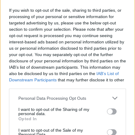
Μαδρίτης με 95-67, παίρνοντας τότε το προβάδισμα
If you wish to opt-out of the sale, sharing to third parties, or
με 1-0 στη σειρά. Παρότι η συνέχεια ανήκε στη
processing of your personal or sensitive information for
«Βασίλισσα», η οποία κατέκτησε τελικά τη σειρά με
targeted advertising by us, please use the below opt-out
3-1 και προκρίθηκε στο Final Four, ο νεαρός τότε
section to confirm your selection. Please note that after your
opt-out request is processed you may continue seeing
Λούκα δεν έχει ξεχάσει ούτε τη δύναμη της
interest-based ads based on personal information utilized by
εξέδρας ούτε την ασφυκτική πίεση που ένιωσε
us or personal information disclosed to third parties prior to
εκείνο το βράδυ στο ΟΑΚΑ.
your opt-out. You may separately opt-out of the further
disclosure of your personal information by third parties on the
Μια δήλωση που αναδεικνύει για άλλη μία φορά τη
IAB’s list of downstream participants. This information may
μοναδικότητα της μπασκετικής ατμόσφαιρας στην
also be disclosed by us to third parties on the
IAB’s List of
Ελλάδα και ειδικότερα εκείνης που δημιουργούν οι
Downstream Participants
that may further disclose it to other
third parties.
φίλοι του Παναθηναϊκού.
Personal Data Processing Opt Outs
I want to opt-out of the Sharing of my
Παιχνίδι από παντού στη Novibet με το
personal data.
νέο Mobile App
Opted In
I want to opt-out of the Sale of my
Personal Data.