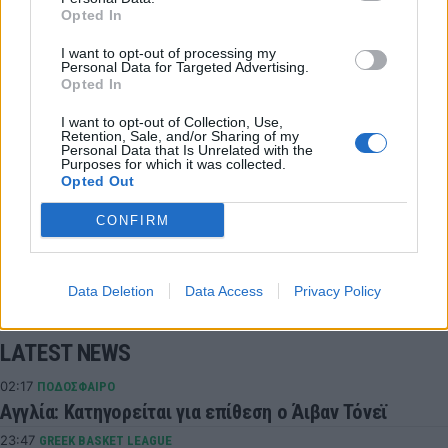
Opted In
I want to opt-out of processing my
Personal Data for Targeted Advertising.
Opted In
Λούκα Ντόντσιτς
I want to opt-out of Collection, Use,
Retention, Sale, and/or Sharing of my
Personal Data that Is Unrelated with the
COMMENTS
Purposes for which it was collected.
Opted Out
CONFIRM
Συνδεθείτε για να σχολιάσετε
Data Deletion
Data Access
Privacy Policy
LATEST NEWS
02:17
ΠΟΔΟΣΦΑΙΡΟ
Αγγλία: Κατηγορείται για επίθεση ο Άιβαν Τόνεϊ
23:47
GREEK BASKET LEAGUE