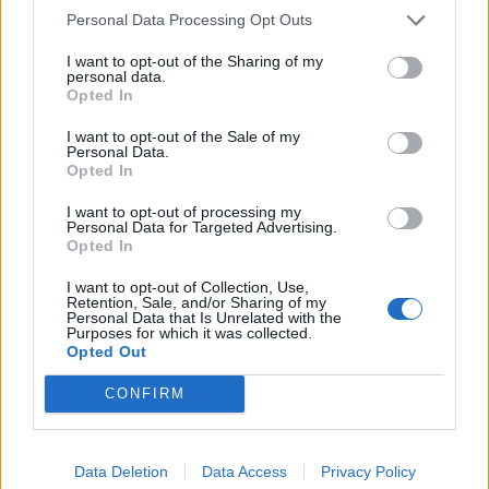
Συνδεθείτε για να σχολιάσετε
Personal Data Processing Opt Outs
I want to opt-out of the Sharing of my
personal data.
Opted In
I want to opt-out of the Sale of my
LATEST NEWS
Personal Data.
Opted In
13:07
ΕΠΙΚΑΙΡΟΤΗΤΑ
Βαριές καμπάνες για 4 συλληφθέντες σε στέκι
I want to opt-out of processing my
Personal Data for Targeted Advertising.
παράνομου τζόγου στη Θεσσαλονίκη
Opted In
12:41
SUPER LEAGUE
I want to opt-out of Collection, Use,
Βιτάλις σε Ηλιόπουλο: «Υπόσχομαι να πεθάνω για την
Retention, Sale, and/or Sharing of my
Personal Data that Is Unrelated with the
ΑΕΚ»
Purposes for which it was collected.
Opted Out
12:33
SUPER LEAGUE
ΠΑΟΚ: Ανακοινώθηκε η μεγάλη επιστροφή Γιαννούλη
CONFIRM
με επικό βίντεο - «Δημήτρη, ζακέτα να πάρεις»
12:15
SUPER LEAGUE
Παίκτης της ΑΕΚ ο Βιτάλις - Ανακοινώθηκε μέχρι το
Data Deletion
Data Access
Privacy Policy