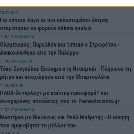
2030
12:11
MVP
Για κάποιο λόγο οι πιο καλοντυμένοι άντρες
σταμάτησαν να φορούν skinny γυαλιά
11:54
ΠΟΔΟΣΦΑΙΡΟ
Ολυμπιακός: Παρελθόν και τυπικά ο Στρεφέτσα -
Ανακοινώθηκε από την Παλέρμο
11:46
EUROLEAGUE
Τόκο Σενγκέλια: Επίσημα στη Ντουμπάι - Πλήρωσε τη
ρήτρα και αποχώρησε από την Μπαρτσελόνα
11:30
BET ON
ΠΑΟΚ-Άντερλεχτ με σούπερ προσφορά* και
ενισχυμένες αποδόσεις από το Pamestoixima.gr
11:02
ΠΟΔΟΣΦΑΙΡΟ
Μυστήριο με Βινίσιους και Ρεάλ Μαδρίτης - Η κίνηση
που αμφισβητεί το μέλλον του
10:56
MVP