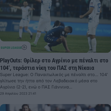
PlayOuts: Θρίλερ στο Αγρίνιο με πέναλτι στο
104', τεράστια νίκη του ΠΑΣ στη Νίκαια
Super League: Ο Παναιτωλικός με πέναλτι στο... 104'
γλίτωσε την ήττα από τον Λεβαδειακό μέσα στο
Αγρίνιο (2-2), ενώ ο ΠΑΣ Γιάννινα…
29 Απριλίου 2023 21:41