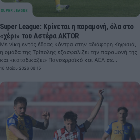
Super League: Κρίνεται η παραμονή, όλα στο
«χέρι» του Αστέρα AKTOR
Με νίκη εντός έδρας κόντρα στην αδιάφορη Κηφισιά,
η ομάδα της Τρίπολης εξασφαλίζει την παραμονή της
και «καταδικάζει» Πανσερραϊκό και ΑΕΛ σε…
16 Μαΐου 2026 08:15