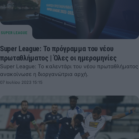
Super League: Το πρόγραμμα του νέου
πρωταθλήματος | Όλες οι ημερομηνίες
Super League: Το καλεντάρι του νέου πρωταθλήματος
ανακοίνωσε η διοργανώτρια αρχή.
07 Ιουλίου 2023 15:15