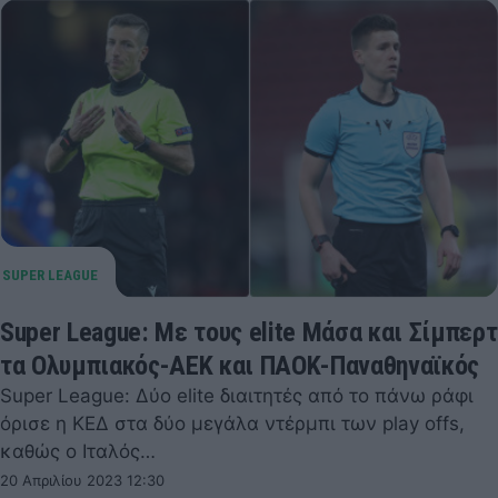
Super League: Με τους elite Μάσα και Σίμπερτ
τα Ολυμπιακός-ΑΕΚ και ΠΑΟΚ-Παναθηναϊκός
Super League: Δύο elite διαιτητές από το πάνω ράφι
όρισε η ΚΕΔ στα δύο μεγάλα ντέρμπι των play offs,
καθώς ο Ιταλός…
20 Απριλίου 2023 12:30