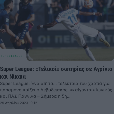
Super League: «Τελικοί» σωτηρίας σε Αγρίνιο
και Νίκαια
Super League: Ένα απ’ τα… τελευταία του χαρτιά για
παραμονή παίζει ο Λεβαδειακός, «καίγονται» Ιωνικός
και ΠΑΣ Γιάννινα – Σήμερα η 5η…
29 Απριλίου 2023 10:12