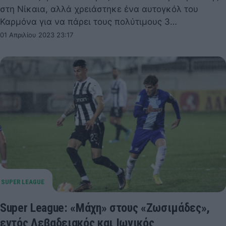
στη Νίκαια, αλλά χρειάστηκε ένα αυτογκόλ του
Καρμόνα για να πάρει τους πολύτιμους 3…
01 Απριλίου 2023 23:17
Super League: «Μάχη» στους «Ζωσιμάδες»,
εντός Λεβαδειακός και Ιωνικός