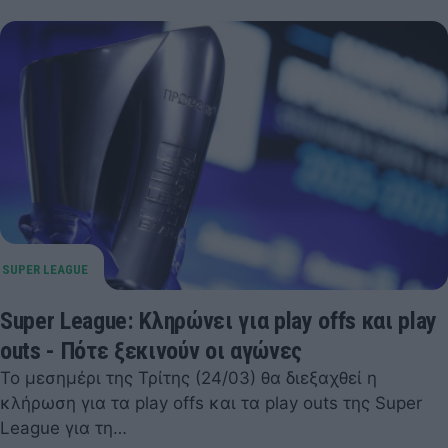
Super League: Κληρώνει για play offs και play
outs - Πότε ξεκινούν οι αγώνες
Το μεσημέρι της Τρίτης (24/03) θα διεξαχθεί η
κλήρωση για τα play offs και τα play outs της Super
League για τη…