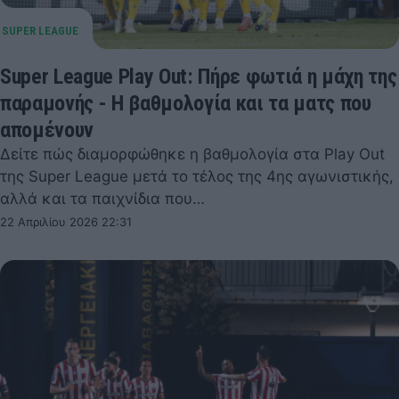
Super League Play Out: Πήρε φωτιά η μάχη της
παραμονής - Η βαθμολογία και τα ματς που
απομένουν
Δείτε πώς διαμορφώθηκε η βαθμολογία στα Play Out
της Super League μετά το τέλος της 4ης αγωνιστικής,
αλλά και τα παιχνίδια που…
22 Απριλίου 2026 22:31