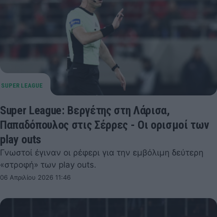
Super League: Βεργέτης στη Λάρισα,
Παπαδόπουλος στις Σέρρες - Οι ορισμοί των
play outs
Γνωστοί έγιναν οι ρέφερι για την εμβόλιμη δεύτερη
«στροφή» των play outs.
06 Απριλίου 2026 11:46