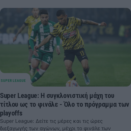
Super League: Η συγκλονιστική μάχη του
τίτλου ως το φινάλε - Όλο το πρόγραμμα των
playoffs
Super League: Δείτε τις μέρες και τις ώρες
διεξαγωγής των αγώνων, μέχρι το φινάλε των