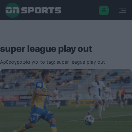
super league play out
Αρθρογραφία για το tag: super league play out