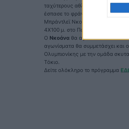
ταχύτερους αθλητές στον κόσμο κ
έσπασε το φράγμα των δέκα δευτε
Μπράντλεϊ Νκοάνα από τη Νότια Α
4Χ100 μ. στο Παρίσι.
Ο
Νκοάνα
θα αγωνιστεί τόσο στα 1
αγωνίσματα θα συμμετάσχει και 
Ολυμπιονίκης με την ομάδα σκυτα
Τόκιο.
Δείτε ολόκληρο το πρόγραμμα
ΕΔ