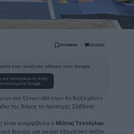
BOOKMARK
ΣΧΟΛΙΑΣΕ
ports όταν αναζητάς ειδήσεις στην Google
 ως προτιμώμενη πηγή
ποτελέσματα Google
νων και ξένων αθλητών θα διεξαχθούν
τάδιο της Βάρης το προσεχές Σάββατο
ς είναι αναμφίβολα ο
Μίλτος Τεντόγλου
.
ους διανύει μία ακόμη εξαιρετική σεζόν,