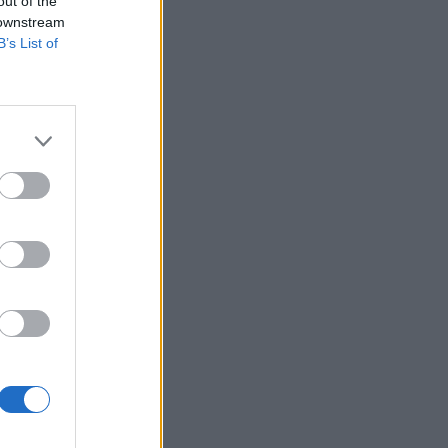
out of the
 downstream
B’s List of