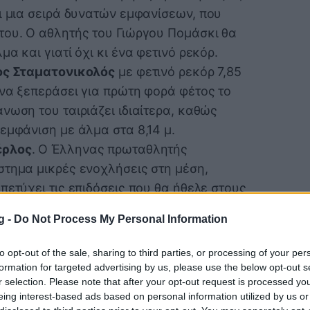
ι μια σειρά δυνατών εμφανίσεων, που
του. Ο αθλητής του Γιώργου Πομάσκι θα
α και γιατί όχι κι ένα φετινό ρεκόρ.
ος Σταματονικολός
με φετινό ρεκόρ 7,85
 να ξεπεράσει για πρώτη φορά φέτος το
νωση του ταιριάζει ιδιαίτερα, καθώς
εμφάνιση με άλμα στα 8,14 μ.
έρλος
. Ο Έλληνας πρωταθλητής
στημα μικρές ενοχλήσεις στη μέση,
πετύχει τις επιδόσεις που θα ήθελε στους
g -
Do Not Process My Personal Information
οι δρόμοι ταχύτητας, με κορυφαία
 δίνουν το «παρών». Η
Πολυνίκη
to opt-out of the sale, sharing to third parties, or processing of your per
κά μετά τον τραυματισμό της,
formation for targeted advertising by us, please use the below opt-out s
r selection. Please note that after your opt-out request is processed y
ι 23.22 στα 200 μ. στα Παπαφλέσσεια, και
eing interest-based ads based on personal information utilized by us or
ι ακόμη περισσότερο τις επιδόσεις της. Σε