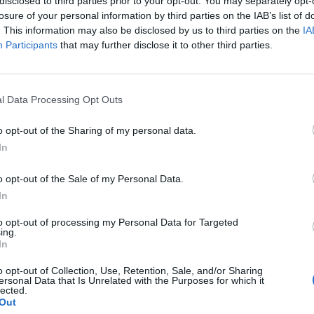
disclosed to third parties prior to your opt-out. You may separately opt-
και η
Ραφαέλα Σπανουδάκη
, η οποία θα
losure of your personal information by third parties on the IAB’s list of
. This information may also be disclosed by us to third parties on the
IA
 γρήγορες κούρσες της χρονιάς. Οι δύο
Participants
that may further disclose it to other third parties.
 μ. όσο και στα 200 μέτρα.
ται και η παρουσία της 17χρονης
Ελένης
 επιδιώξει για πρώτη φορά στην καριέρα
l Data Processing Opt Outs
τρα Τσουκαλά απέσυρε τη συμμετοχή της
ισμού. Το πανελλήνιο ρεκόρ Κ18 θα
o opt-out of the Sharing of my personal data.
In
 Αντωνάτου.
ν τα κορυφαία ονόματα του αγωνίσματος.
o opt-out of the Sale of my Personal Data.
Σωτήρης Γκαραγκάνης, Βασίλης
In
ας, Ιωάννης Νυφαντόπουλος, Θοδωρής
to opt-out of processing my Personal Data for Targeted
Γιάννης Βοσκόπουλος και Παναγιώτης
ing.
In
με στόχο επιδόσεις που θα τους φέρουν
στόχους της θερινής περιόδου.
o opt-out of Collection, Use, Retention, Sale, and/or Sharing
ersonal Data that Is Unrelated with the Purposes for which it
παρουσία του Φέρντιναντ
Ομανιάλα
. Ο
lected.
Out
ρ 9.77 στα 100 μ. είναι ένας από τους