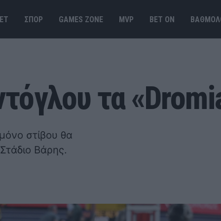
ΕΤ
ΣΠΟΡ
GAMES ΖΟΝΕ
MVP
BET ΟΝ
ΒΑΘΜΟΛ
τόγλου τα «Dromi
μόνο στίβου θα
Στάδιο Βάρης.