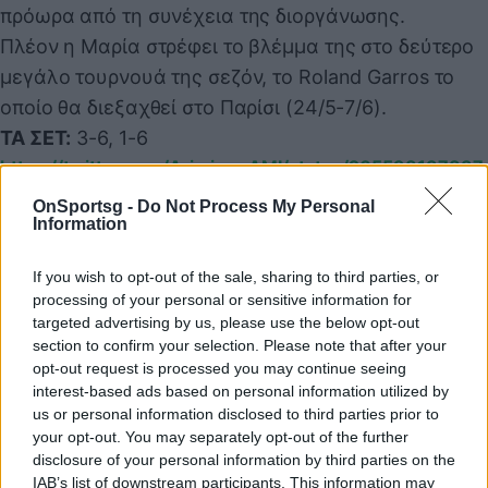
πρόωρα από τη συνέχεια της διοργάνωσης.
Πλέον η Μαρία στρέφει το βλέμμα της στο δεύτερο
μεγάλο τουρνουά της σεζόν, το Roland Garros το
οποίο θα διεξαχθεί στο Παρίσι (24/5-7/6).
ΤΑ ΣΕΤ:
3-6, 1-6
https://twitter.com/ArimiyawAMI/status/205598137837
4681070
OnSportsg -
Do Not Process My Personal
Information
Παιχνίδι από παντού στη Novibet με το
If you wish to opt-out of the sale, sharing to third parties, or
processing of your personal or sensitive information for
νέο Mobile App
targeted advertising by us, please use the below opt-out
section to confirm your selection. Please note that after your
opt-out request is processed you may continue seeing
interest-based ads based on personal information utilized by
us or personal information disclosed to third parties prior to
your opt-out. You may separately opt-out of the further
disclosure of your personal information by third parties on the
Μαρία Σάκκαρη
Roland Garros
Τένις
IAB’s list of downstream participants. This information may