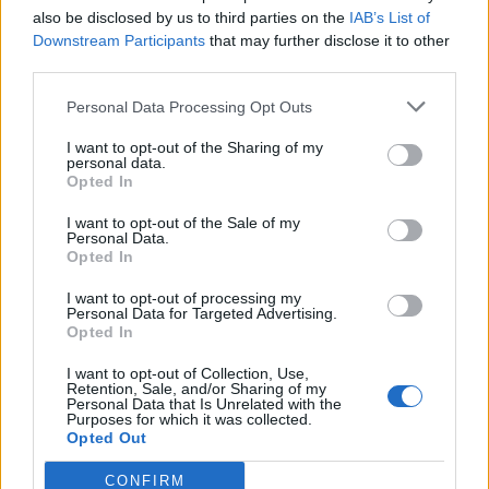
also be disclosed by us to third parties on the
IAB’s List of
Downstream Participants
that may further disclose it to other
COMMENTS
third parties.
Personal Data Processing Opt Outs
Συνδεθείτε για να σχολιάσετε
I want to opt-out of the Sharing of my
personal data.
Opted In
I want to opt-out of the Sale of my
Personal Data.
LATEST NEWS
Opted In
15:55
SUPER LEAGUE
I want to opt-out of processing my
Personal Data for Targeted Advertising.
Την κορυφή με τον Παναθηναϊκό στοχεύει ο Λιβάι
Opted In
Γκαρσία: «Μόλις βρεθώ στο γήπεδο, θα κάνω τη
I want to opt-out of Collection, Use,
διαφορά»
Retention, Sale, and/or Sharing of my
Personal Data that Is Unrelated with the
15:28
ONSPORTS
Purposes for which it was collected.
Μοχάμεντ Σαλάχ: Υπέγραψε το «χρυσό» συμβόλαιό
Opted Out
του με την Τραμπζονσπόρ
CONFIRM