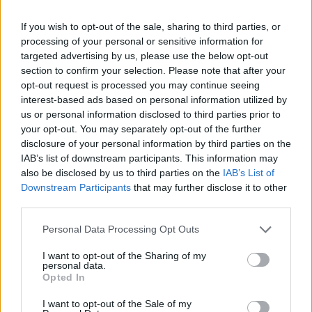
6. Κόκο Γκοφ (ΗΠΑ) 4.905
7. Μαρία Σάκκαρη (ΕΛΛΑΔΑ) 3.451
If you wish to opt-out of the sale, sharing to third parties, or
8. Ντάρια Καζάτκινα (Λευκορωσία) 3.375
processing of your personal or sensitive information for
targeted advertising by us, please use the below opt-out
9. Μπελίντα Μπέντσιτς (Ελβετία) 3.360
section to confirm your selection. Please note that after your
10. Ελενα Ριμπάκινα (Καζακστάν) 2.935
opt-out request is processed you may continue seeing
interest-based ads based on personal information utilized by
us or personal information disclosed to third parties prior to
your opt-out. You may separately opt-out of the further
Παιχνίδι από παντού στη Novibet με το
disclosure of your personal information by third parties on the
νέο Mobile App
IAB’s list of downstream participants. This information may
also be disclosed by us to third parties on the
IAB’s List of
Downstream Participants
that may further disclose it to other
third parties.
Personal Data Processing Opt Outs
Τένις
Μαρία Σάκκαρη
I want to opt-out of the Sharing of my
personal data.
Opted In
Στέφανος Τσιτσιπάς
ΣΤΕΦΑΝΟΣ ΤΣΙΤΣΙΠΑΣ
I want to opt-out of the Sale of my