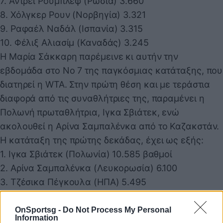
7. Αντρέι Ρούμπλεφ (Ρωσία) 3.660
8. Χόλγκερ Ρουν (Νορβηγία) 3.321
9. Ραφαέλ Ναδάλ (Ισπανία) 3.315
10. Φέλιξ Αλιασίμ (Καναδάς) 3.245
Η Μαρία Σάκκαρη παρέμεινε κι αυτήν την
εβδομάδα στο Νο 7 της παγκόσμιας κατάταξης, που
διατηρεί η WTA. Στην πρώτη θέση και με τεράστια
διαφορά από τις συναθλήτριες της, παραμένει η
Πολωνή πρωταθλήτρια, Ιγκα Σβιάτεκ, ενώ
ακολουθεί η Αρίνα Σαμπαλένκα από το Καζακστάν.
Η κατάταξη της πρώτης δεκάδας, έχει ως εξής:
1. Ιγκα Σβιάτεκ (Πολωνία) 10.585 βαθμοί
2. Αρίνα Σαμπαλένκα (Λευκορωσία) 6.100
3. Τζέσικα Πέγκουλα (ΗΠΑ) 5.495
4. Ονς Ζαμπέρ (Τυνησία) 4.921
5. Καρολίν Γκαρσιά (Γαλλία) 4.835
OnSportsg -
Do Not Process My Personal
Information