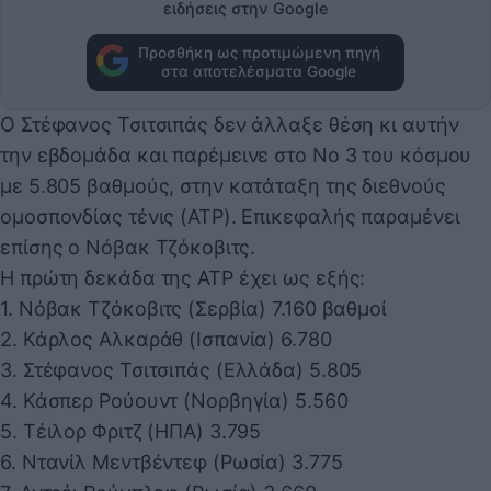
ειδήσεις στην Google
Προσθήκη ως προτιμώμενη πηγή
στα αποτελέσματα Google
Ο Στέφανος Τσιτσιπάς δεν άλλαξε θέση κι αυτήν
την εβδομάδα και παρέμεινε στο Νο 3 του κόσμου
με 5.805 βαθμούς, στην κατάταξη της διεθνούς
ομοσπονδίας τένις (ATP). Επικεφαλής παραμένει
επίσης ο Νόβακ Τζόκοβιτς.
Η πρώτη δεκάδα της ATP έχει ως εξής:
1. Νόβακ Τζόκοβιτς (Σερβία) 7.160 βαθμοί
2. Κάρλος Αλκαράθ (Ισπανία) 6.780
3. Στέφανος Τσιτσιπάς (Ελλάδα) 5.805
4. Κάσπερ Ρούουντ (Νορβηγία) 5.560
5. Τέιλορ Φριτζ (ΗΠΑ) 3.795
6. Ντανίλ Μεντβέντεφ (Ρωσία) 3.775