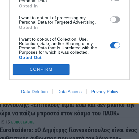
Personal Data.
Opted In
Παγκόσμια Κατάταξη Τένις
I want to opt-out of processing my
Personal Data for Targeted Advertising.
COMMENTS
Opted In
I want to opt-out of Collection, Use,
Retention, Sale, and/or Sharing of my
Συνδεθείτε για να σχολιάσετε
Personal Data that Is Unrelated with the
Purposes for which it was collected.
Opted Out
CONFIRM
LATEST NEWS
Data Deletion
Data Access
Privacy Policy
15:38
SUPER LEAGUE
Γιαννούλης: «Επιτέλους είμαι εδώ και δεν βλέπω την
ώρα να παίξω μπροστά στον κόσμο του ΠΑΟΚ»
15:15
EUROLEAGUE
EuroInsiders: «Ο Δημήτρης Γιαννακόπουλος είναι ένας
αυθεντικός άνθρωπος που κρατά τον λόγο του»