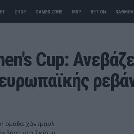
ΕΤ
ΣΠΟΡ
GAMES ΖΟΝΕ
MVP
BET ΟΝ
ΒΑΘΜΟΛ
en's Cup: Ανεβάζε
ευρωπαϊκής ρεβάν
ι η ομάδα χάντμπολ
 ρεβάνς στα Σκόπια