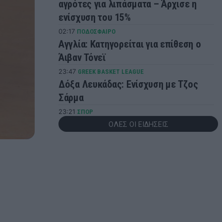
αγρότες για λιπάσματα – Άρχισε η
ενίσχυση του 15%
02:17
ΠΟΔΟΣΦΑΙΡΟ
Αγγλία: Κατηγορείται για επίθεση ο
Άιβαν Τόνεϊ
23:47
GREEK BASKET LEAGUE
Δόξα Λευκάδας: Ενίσχυση με Τζος
Σάρμα
23:21
ΣΠΟΡ
Παγκόσμιο Στίβου Κ20: Πανελλήνιο
ΟΛΕΣ ΟΙ ΕΙΔΗΣΕΙΣ
ρεκόρ για τη Δανάη Μπακογιάννη
23:13
SUPER LEAGUE
Παναθηναϊκός: Πιθανές εκπλήξεις
στις μεταγραφές!
22:38
NBA
Μπράουν: «Όταν έμαθα για την
ανταλλαγή, πέταξα το κινητό στην