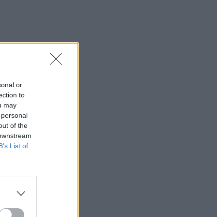
άλλη άκρη του δωματίου»
22:17
ΜΠΑΣΚΕΤ
Eurobasket U16: «Περίπατος» της
Εθνικής Κορασίδων με +42 επί της
Ιρλανδίας
22:04
ΠΟΔΟΣΦΑΙΡΟ
sonal or
Σε δημοπρασία η μπάλα που άγγιξε το
ection to
«χέρι του Θεού»!
ou may
21:30
 personal
SUPER LEAGUE
out of the
Kicker: Μετά τον Καρέτσα η
 downstream
Ντόρτμουντ θέλει και Κωνσταντέλια!
B’s List of
21:15
SUPER LEAGUE
ΠΑΟΚ: Υποβλήθηκε σε επέμβαση ο
Μεϊτέ – Το μήνυμά του