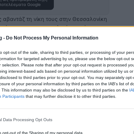
ποτελέσματα Google
 αβαντάζ τη νίκη τους στην Θεσσαλονίκη
ασία τους με την ψυχολογία στα ύψη,
 πρόκριση στο Round 3 του EHF European
g -
Do Not Process My Personal Information
ης Πελεκίδης, αφού μελέτησε το παιχνίδι
to opt-out of the sale, sharing to third parties, or processing of your per
formation for targeted advertising by us, please use the below opt-out s
άθαρη εικόνα σχετικά με το τι θα πρέπει
r selection. Please note that after your opt-out request is processed y
 επισημαίνοντας παράλληλα μέσω της
eing interest-based ads based on personal information utilized by us or
ποίοι χρειάζονται βελτίωση.
disclosed to third parties prior to your opt-out. You may separately opt-
losure of your personal information by third parties on the IAB’s list of
λες τις αθλήτριες του, με τον Δικέφαλο
. This information may also be disclosed by us to third parties on the
IA
ευρωπαϊκής ρεβάνς.
Participants
that may further disclose it to other third parties.
Δημήτρης Πελεκίδης ανέφερε:
ητήρια στην ομάδα μου, τα κορίτσια
ο γήπεδο. Έδωσαν τρομερές μάχες και
l Data Processing Opt Outs
ι το οποίο είπαμε στα αποδυτήρια. Ό,τι
o opt-out of the Sharing of my personal data.