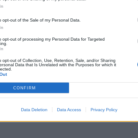
αθέσεις την ψυχή σου σε αυτά τα παιχνίδια
In
με αυτό και στα 60 λεπτά του παιχνιδιού.
αλύτερο μας παιχνίδι, και αυτό δεν έχει
o opt-out of the Sale of my Personal Data.
In
καμε αλλά με τον τρόπο τον οποίο
ικό ήταν η επιθετική
to opt-out of processing my Personal Data for Targeted
ing.
με αρκετά σουτ, θα μπορούσε το παιχνίδι
In
τικό είναι ότι κάναμε ένα πολύ σημαντικό
o opt-out of Collection, Use, Retention, Sale, and/or Sharing
 η οποία δεν μας εξασφαλίζει κάτι. Θα
ersonal Data that Is Unrelated with the Purposes for which it
lected.
ένοι και με το ίδιο πάθος στο δεύτερο
Out
ρουμε την πρόκριση».
CONFIRM
Data Deletion
Data Access
Privacy Policy