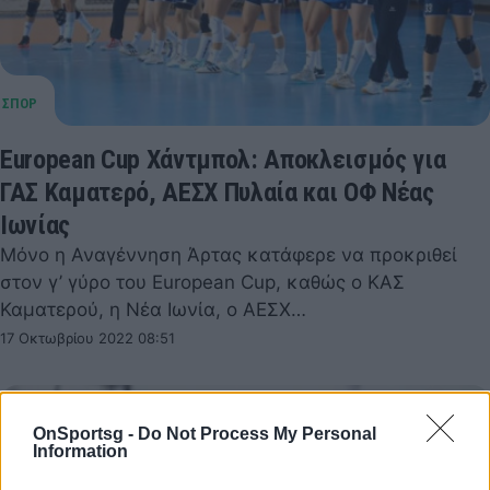
European Cup Χάντμπολ: Αποκλεισμός για
ΓΑΣ Καματερό, ΑΕΣΧ Πυλαία και ΟΦ Νέας
Ιωνίας
Μόνο η Αναγέννηση Άρτας κατάφερε να προκριθεί
στον γ’ γύρο του European Cup, καθώς ο ΚΑΣ
Καματερού, η Νέα Ιωνία, ο ΑΕΣΧ…
17 Οκτωβρίου 2022 08:51
OnSportsg -
Do Not Process My Personal
Information