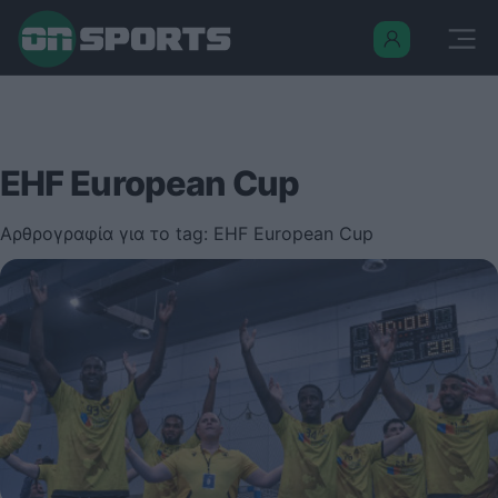
EHF European Cup
Αρθρογραφία για το tag: EHF European Cup