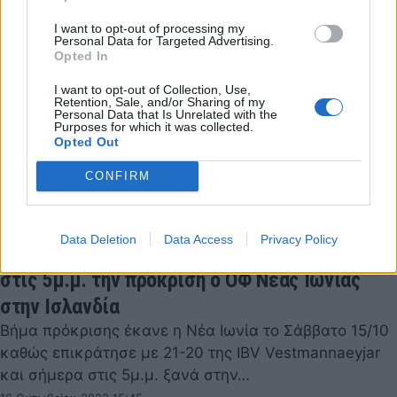
I want to opt-out of processing my
Personal Data for Targeted Advertising.
Opted In
I want to opt-out of Collection, Use,
Retention, Sale, and/or Sharing of my
Personal Data that Is Unrelated with the
Purposes for which it was collected.
Opted Out
CONFIRM
Data Deletion
Data Access
Privacy Policy
European Cup Χάντμπολ: «Σφραγίζει» σήμερα
στις 5μ.μ. την πρόκριση ο ΟΦ Νέας Ιωνίας
στην Ισλανδία
Βήμα πρόκρισης έκανε η Νέα Ιωνία το Σάββατο 15/10
καθώς επικράτησε με 21-20 της IBV Vestmannaeyjar
και σήμερα στις 5μ.μ. ξανά στην…