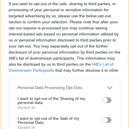
If you wish to opt-out of the sale, sharing to third parties, or
processing of your personal or sensitive information for
targeted advertising by us, please use the below opt-out
section to confirm your selection. Please note that after your
opt-out request is processed you may continue seeing
interest-based ads based on personal information utilized by
us or personal information disclosed to third parties prior to
your opt-out. You may separately opt-out of the further
disclosure of your personal information by third parties on the
European Cup Χάντμπολ: Σήμερα κρίνεται η
IAB’s list of downstream participants. This information may
also be disclosed by us to third parties on the
IAB’s List of
πρόκριση για την Αναγέννηση Άρτας στην
Downstream Participants
that may further disclose it to other
Βουλγαρία
third parties.
«Ανοικτούς λογαριασμούς» άφησαν Αναγέννησης
Personal Data Processing Opt Outs
Άρτας και Byala μετά την ισοπαλία 21-21, με την
υπόθεση πρόκριση στον τρίτο γύρο του European Cup
I want to opt-out of the Sharing of my
personal data.
να…
Opted In
16 Οκτωβρίου 2022 13:15
I want to opt-out of the Sale of my
Personal Data.
Opted In