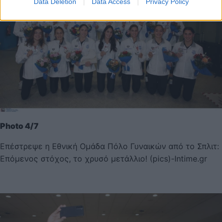
Data Deletion
Data Access
Privacy Policy
Photo 4/7
Επέστρεψε η Εθνική Ομάδα Πόλο Γυναικών από το Σπλιτ:
Επόμενος στόχος, το χρυσό μετάλλιο! (pics)-Intime.gr