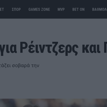
ΕΤ
ΣΠΟΡ
GAMES ΖΟΝΕ
MVP
BET ΟΝ
ΒΑΘΜΟΛ
για Ρέιντζερς και
τάζει σοβαρά την