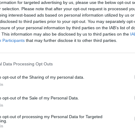
formation for targeted advertising by us, please use the below opt-out s
θησε στην κατάκτηση της Super League
r selection. Please note that after your opt-out request is processed y
eing interest-based ads based on personal information utilized by us or
disclosed to third parties prior to your opt-out. You may separately opt-
 NOISE
», η Ρέιντζερς εξετάζει σοβαρά την
losure of your personal information by third parties on the IAB’s list of
ύσει το βάθος στο αριστερό άκρο της
. This information may also be disclosed by us to third parties on the
IA
 Τουρ Ρόμενς.
Participants
that may further disclose it to other third parties.
ει ότι ο Πενράις δεν αποτελεί «πρώτη
ρκεια της σεζόν είχε περιορισμένο χρόνο
l Data Processing Opt Outs
άθλημα, αν και πήρε μεγαλύτερο χρόνο
ης στο Conference League, αλλά και στο
o opt-out of the Sharing of my personal data.
In
για το ενδιαφέρον της σκωτσέζικης
o opt-out of the Sale of my Personal Data.
οσφαιριστή με τον σύλλογο, καθώς φέρεται
In
ικία, κάτι που, σύμφωνα με τα σκωτσέζικα
σε μια πιθανή επιστροφή του στη Σκωτία.
to opt-out of processing my Personal Data for Targeted
ing.
In