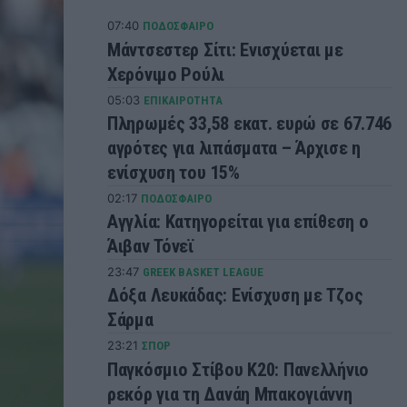
07:40
ΠΟΔΟΣΦΑΙΡΟ
Μάντσεστερ Σίτι: Ενισχύεται με
Χερόνιμο Ρούλι
05:03
ΕΠΙΚΑΙΡΟΤΗΤΑ
Πληρωμές 33,58 εκατ. ευρώ σε 67.746
αγρότες για λιπάσματα – Άρχισε η
ενίσχυση του 15%
02:17
ΠΟΔΟΣΦΑΙΡΟ
Αγγλία: Κατηγορείται για επίθεση ο
Άιβαν Τόνεϊ
23:47
GREEK BASKET LEAGUE
Δόξα Λευκάδας: Ενίσχυση με Τζος
Σάρμα
23:21
ΣΠΟΡ
Παγκόσμιο Στίβου Κ20: Πανελλήνιο
ρεκόρ για τη Δανάη Μπακογιάννη