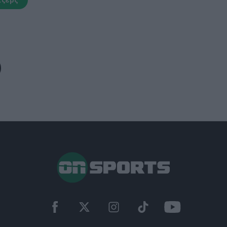
τζερς