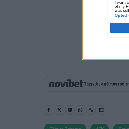
I want t
of my P
was col
Opted 
Παιχνίδι από παντού σ