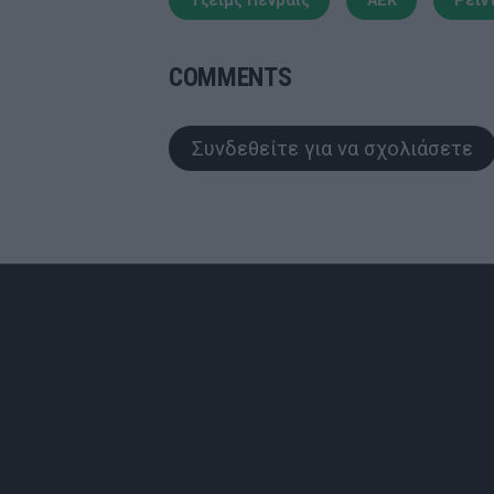
Τζέιμς Πενράις
ΑΕΚ
Ρέιν
COMMENTS
Συνδεθείτε για να σχολιάσετε