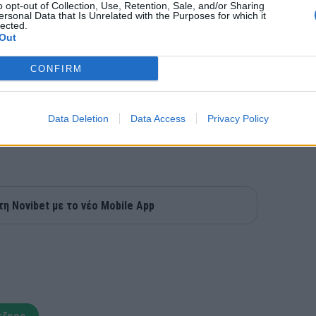
o opt-out of Collection, Use, Retention, Sale, and/or Sharing
ersonal Data that Is Unrelated with the Purposes for which it
lected.
Out
CONFIRM
Data Deletion
Data Access
Privacy Policy
τη Novibet με το νέο Mobile App