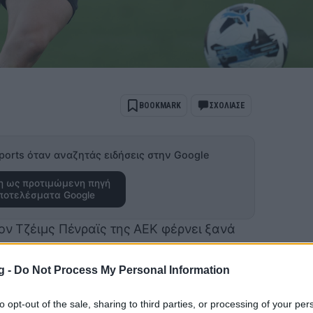
BOOKMARK
ΣΧΟΛΙΑΣΕ
ports όταν αναζητάς ειδήσεις στην Google
 ως προτιμώμενη πηγή
ποτελέσματα Google
τον Τζέιμς Πένραϊς της ΑΕΚ φέρνει ξανά
Σκωτία, κάνοντας λόγο για πιθανή κίνηση
εζόν.
g -
Do Not Process My Personal Information
υ ήρθε στην Ένωση το περασμένο
to opt-out of the sale, sharing to third parties, or processing of your per
εμάτη χρονιά με συνολικά 33 συμμετοχές