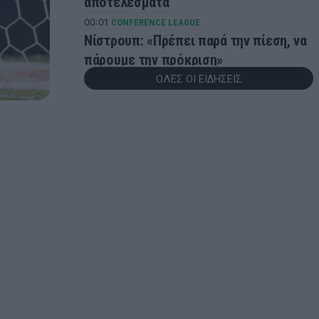
αποτελέσματα
00:01
CONFERENCE LEAGUE
Νίστρουπ: «Πρέπει παρά την πίεση, να
πάρουμε την πρόκριση»
ΟΛΕΣ ΟΙ ΕΙΔΗΣΕΙΣ
23:56
CHAMPIONS LEAGUE
Champions League: Βήμα πρόκρισης
για Άαρχους και Φενέρμπαχτσε - Τα
αποτελέσματα της βραδιάς
23:51
CONFERENCE LEAGUE
Γιάγκουσιτς: «Πρέπει να
βελτιωθούμε, έχουμε πέντε μέρες
μπροστά μας»
23:49
CONFERENCE LEAGUE
Conference League: «Διπλό»
πρόκρισης για τον Απόλλων Λεμεσού
23:43
CONFERENCE LEAGUE
Παναθηναϊκός – ΤΣΣΚΑ 1948: Δείτε τα