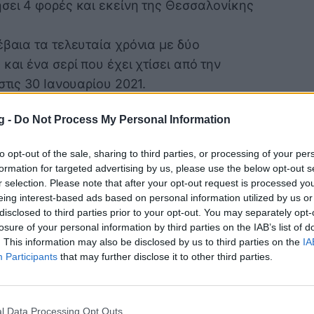
ήσει 4 φορές και εκείνη της Θεσσαλονίκης
έβαια τα τελευταία χρόνια με δύο
και ένα σερί που έχει χτίσει από την
στις 30 Ιανουαρίου 2021.
20-21 για την κανονική διάρκεια του
g -
Do Not Process My Personal Information
ερα διαδοχικά ματς χωρίς ήττα από τον
έδρας. Στις δύο τελευταίες του επισκέψεις
to opt-out of the sale, sharing to third parties, or processing of your per
παλία 1-1 για τα Playoffs του 2020-21 και
formation for targeted advertising by us, please use the below opt-out s
γύρο του πρωταθλήματος 2021-22.
r selection. Please note that after your opt-out request is processed y
eing interest-based ads based on personal information utilized by us or
ενική τους συνάντηση στην Τρίπολη, όπου
disclosed to third parties prior to your opt-out. You may separately opt-
υ 2008. Από τότε έχουν ακολουθήσει 11
losure of your personal information by third parties on the IAB’s list of
στέρα, στις οποίες σημειώθηκαν 29
. This information may also be disclosed by us to third parties on the
IA
Participants
that may further disclose it to other third parties.
Τρίπολης, όσο και οι τρεις του Άρη είναι
ν υπάρχει καμία επανάληψη και το
l Data Processing Opt Outs