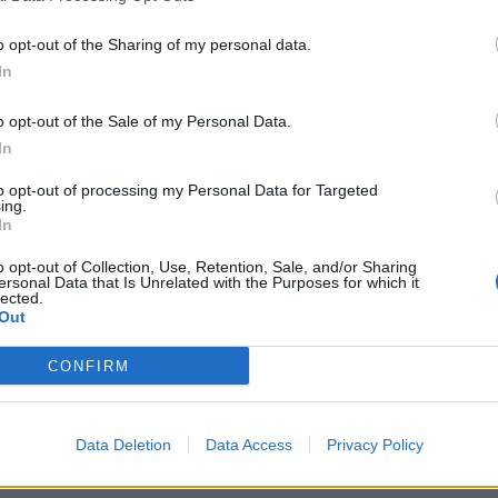
ς περισσότερες φορές στις κόντρες τους
ίσεις.
o opt-out of the Sharing of my personal data.
ης επί του Άρη είναι το 4-0 της σεζόν
In
λάο, Καούνο και Καρντόσο να σημειώνουν
o opt-out of the Sale of my Personal Data.
φυγε από το γήπεδο με ένα εντυπωσιακό 3-
In
στα τέρματα των Λάρσον, Ντιγκινί και
to opt-out of processing my Personal Data for Targeted
ing.
δοσφαιριστής δεν έχει παραπάνω από ένα
In
ενώ μόνο ο Κόκε το 2019-10 και 2010-11
o opt-out of Collection, Use, Retention, Sale, and/or Sharing
ersonal Data that Is Unrelated with the Purposes for which it
ατς μέσα στην Τρίπολη.
lected.
Out
CONFIRM
Data Deletion
Data Access
Privacy Policy