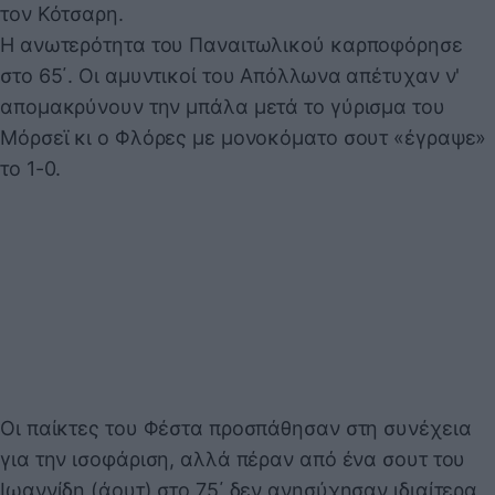
τον Κότσαρη.
Η ανωτερότητα του Παναιτωλικού καρποφόρησε
στο 65΄. Οι αμυντικοί του Απόλλωνα απέτυχαν ν'
απομακρύνουν την μπάλα μετά το γύρισμα του
Μόρσεϊ κι ο Φλόρες με μονοκόματο σουτ «έγραψε»
το 1-0.
Οι παίκτες του Φέστα προσπάθησαν στη συνέχεια
για την ισοφάριση, αλλά πέραν από ένα σουτ του
Ιωαννίδη (άουτ) στο 75΄ δεν ανησύχησαν ιδιαίτερα