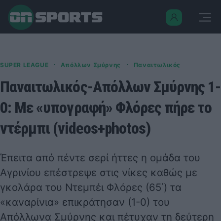
·
·
SUPER LEAGUE
Απόλλων Σμύρνης
Παναιτωλικός
Παναιτωλικός-Απόλλων Σμύρνης 1-
0: Με «υπογραφή» Φλόρες πήρε το
ντέρμπι (videos+photos)
Έπειτα από πέντε σερί ήττες η ομάδα του
Αγρινίου επέστρεψε στις νίκες καθώς με
γκολάρα του Ντεμπέι Φλόρες (65΄) τα
«καναρίνια» επικράτησαν (1-0) του
Απόλλωνα Σμύρνης και πέτυχαν τη δεύτερη