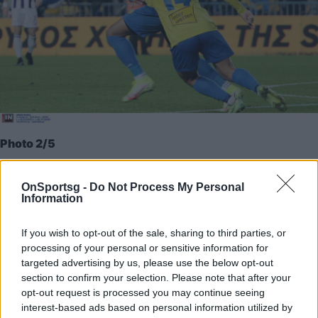
Photo 2/5
Παναιτωλικός-Απόλλων Σμύρνης 1-0: Με «υπογραφή»
OnSportsg -
Do Not Process My Personal
Φλόρες πήρε το ντέρμπι (videos+photos)
Information
If you wish to opt-out of the sale, sharing to third parties, or
processing of your personal or sensitive information for
targeted advertising by us, please use the below opt-out
section to confirm your selection. Please note that after your
opt-out request is processed you may continue seeing
interest-based ads based on personal information utilized by