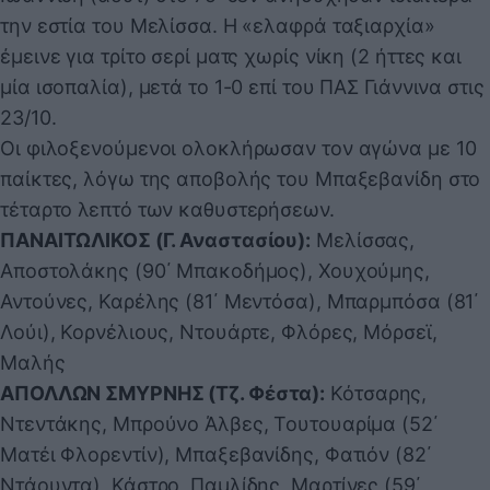
την εστία του Μελίσσα. Η «ελαφρά ταξιαρχία»
έμεινε για τρίτο σερί ματς χωρίς νίκη (2 ήττες και
μία ισοπαλία), μετά το 1-0 επί του ΠΑΣ Γιάννινα στις
23/10.
Οι φιλοξενούμενοι ολοκλήρωσαν τον αγώνα με 10
παίκτες, λόγω της αποβολής του Μπαξεβανίδη στο
τέταρτο λεπτό των καθυστερήσεων.
ΠΑΝΑΙΤΩΛΙΚΟΣ (Γ. Αναστασίου):
Μελίσσας,
Αποστολάκης (90΄ Μπακοδήμος), Χουχούμης,
Αντούνες, Καρέλης (81΄ Μεντόσα), Μπαρμπόσα (81΄
Λούι), Κορνέλιους, Ντουάρτε, Φλόρες, Μόρσεϊ,
Μαλής
ΑΠΟΛΛΩΝ ΣΜΥΡΝΗΣ (Τζ. Φέστα):
Κότσαρης,
Ντεντάκης, Μπρούνο Άλβες, Τουτουαρίμα (52΄
Ματέι Φλορεντίν), Μπαξεβανίδης, Φατιόν (82΄
Ντάουντα), Κάστρο, Παμλίδης, Μαρτίνες (59΄