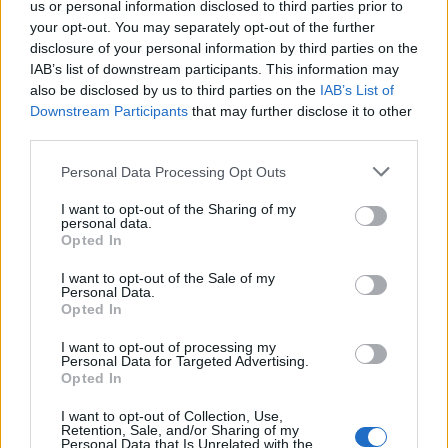
us or personal information disclosed to third parties prior to
your opt-out. You may separately opt-out of the further
disclosure of your personal information by third parties on the
IAB’s list of downstream participants. This information may
also be disclosed by us to third parties on the
IAB’s List of
Downstream Participants
that may further disclose it to other
third parties.
Personal Data Processing Opt Outs
I want to opt-out of the Sharing of my
personal data.
Photo 3/5
Opted In
Παναιτωλικός-Απόλλων Σμύρνης 1-0: Με «υπογραφή»
I want to opt-out of the Sale of my
Personal Data.
Φλόρες πήρε το ντέρμπι (videos+photos)
Opted In
I want to opt-out of processing my
Personal Data for Targeted Advertising.
Opted In
I want to opt-out of Collection, Use,
Retention, Sale, and/or Sharing of my
Personal Data that Is Unrelated with the