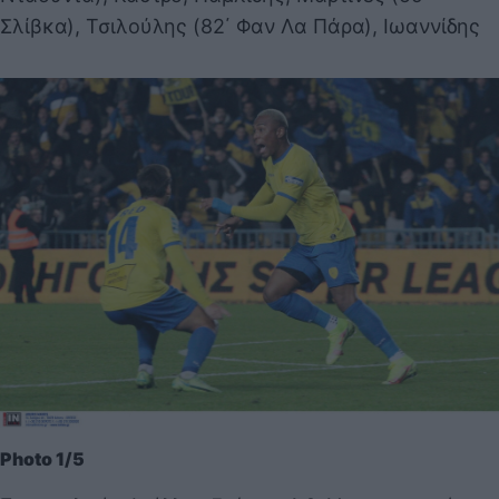
Σλίβκα), Τσιλούλης (82΄ Φαν Λα Πάρα), Ιωαννίδης
Photo 1/5