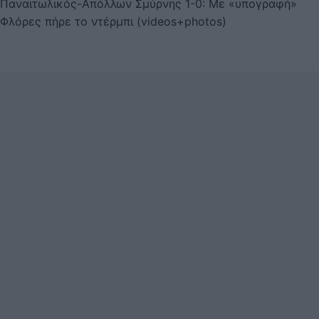
Παναιτωλικός-Απόλλων Σμύρνης 1-0: Με «υπογραφή»
Φλόρες πήρε το ντέρμπι (videos+photos)