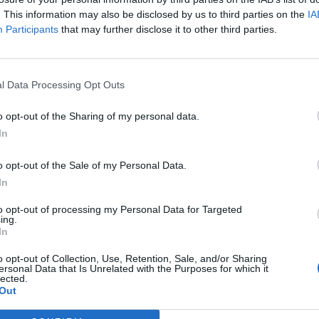
χαρά γιατί βγάλαμε ψυχή γυρίσαμε ένα
. This information may also be disclosed by us to third parties on the
IA
αταφέραμε το γυρίσαμε και συνεχίζουμε.
Participants
that may further disclose it to other third parties.
0-2 ότι μπορούσαμε να κερδίσουμε. Μπορεί
ε καλά, η εικόνα μας να μην ήταν καλή
με το σκορ Μέχρι τώρα καλά πάμε εντος,
l Data Processing Opt Outs
 εκτός να πάρουμε και εκεί κάποιους
o opt-out of the Sharing of my personal data.
με πιο ψηλά. Δεν ξέρω αν ήμουν MVP,
In
σαμε».
o opt-out of the Sale of my Personal Data.
In
to opt-out of processing my Personal Data for Targeted
ing.
In
o opt-out of Collection, Use, Retention, Sale, and/or Sharing
ersonal Data that Is Unrelated with the Purposes for which it
lected.
Out