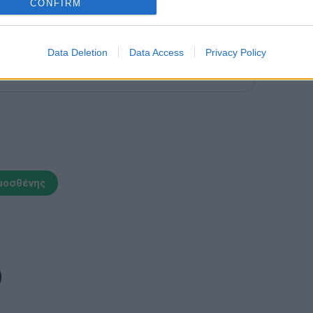
CONFIRM
Data Deletion
Data Access
Privacy Policy
τη Novibet με το νέο Mobile App
μοσθένης