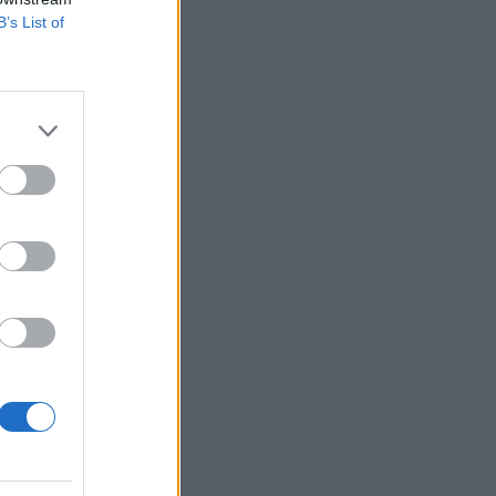
προκριματικού γύρου
B’s List of
00:04
EUROPA LEAGUE
Λίσι: «Αξίζαμε κάτι παραπάνω –
Πρέπει να βελτιωθούμε»
23:57
EUROPA LEAGUE
Europa League: Τα αποτελέσματα των
πρώτων αγώνων του τρίτου
προκριματικού γύρου
23:56
ONSPORTS
Ελουστόντο: «Είμαστε πεπεισμένοι
ότι η ομάδα μας μπορεί να καταφέρει
κάτι παραπάνω»