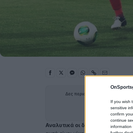
OnSports
Δες περισσότερα άρθρα του OnS
If you wish 
Προσθήκη
sensitive in
στα α
confirm you
continue se
Αναλυτικά οι δηλώσεις του:
«Ήτα
information 
further disc