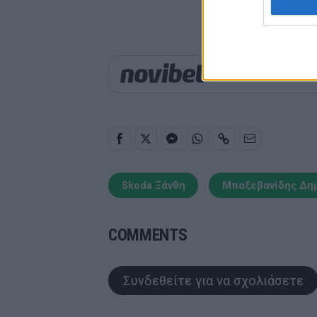
Παιχνίδι από παντού σ
Skoda Ξάνθη
Μπαξεβανίδης Δη
COMMENTS
Συνδεθείτε για να σχολιάσετε