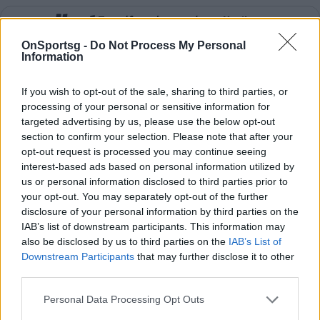
Παιχνίδι από παντού στη Novibet με το
νέο Mobile App
OnSportsg -
Do Not Process My Personal
Information
If you wish to opt-out of the sale, sharing to third parties, or
processing of your personal or sensitive information for
targeted advertising by us, please use the below opt-out
section to confirm your selection. Please note that after your
Skoda Ξάνθη
Μπαξεβανίδης Δημοσθένης
opt-out request is processed you may continue seeing
interest-based ads based on personal information utilized by
us or personal information disclosed to third parties prior to
Ντάνι Ρικάρντο Ντα Σίλβα Σοάρες
your opt-out. You may separately opt-out of the further
disclosure of your personal information by third parties on the
IAB’s list of downstream participants. This information may
COMMENTS
also be disclosed by us to third parties on the
IAB’s List of
Downstream Participants
that may further disclose it to other
third parties.
Συνδεθείτε για να σχολιάσετε
Personal Data Processing Opt Outs