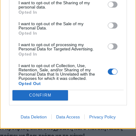
I want to opt-out of the Sharing of my
personal data.
Opted In
LATEST NEWS
I want to opt-out of the Sale of my
Personal Data.
11:16
NBA
Opted In
Πίπεν: «Δεν είμαι φίλος με τον Τζόρνταν, είμαι
καλύτερος του Λεμπρόν»
I want to opt-out of processing my
Personal Data for Targeted Advertising.
Opted In
11:06
ΣΠΟΡ
Ευρωπαϊκό Πρωτάθλημα Στίβου: Με Τεντόγλου
I want to opt-out of Collection, Use,
ανοίγει η αυλαία στο Μπέρμιγχαμ
Retention, Sale, and/or Sharing of my
Personal Data that Is Unrelated with the
Purposes for which it was collected.
10:57
GREEK BASKET LEAGUE
Opted Out
«Μπαμ» με ΜακΡέι η Καρδίτσα
10:47
CONFIRM
ΣΠΟΡ
Ευρωπαϊκό Πρωτάθλημα Στίβου: Η ελληνική αποστολή
παρακολουθεί τη «χάλκινη» κούρσα της Ιακωβάκη!
Data Deletion
Data Access
Privacy Policy
10:26
OPINION
Η πρόκριση είναι υποχρέωση και ο Παναθηναϊκός
πρέπει να βρει τρόπο να το κάνει!