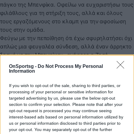
πάγκο της Μπενφίκα. Οφείλω να ευχαριστήσω τους
φιλάθλους για τη στήριξη τους, αλλά και όλους
τους εργαζόμενους στο κλαμπ για την αφοσίωση
τους στην ομάδα.
Φεύγω με την πεποίθηση ότι έχω σφυρηλατήσει όχι
απλώς μια φευγαλέα σύνδεση, αλλά έναν άρρηκτο
δεσμό με την Μπενφίκα», ανέφερε ο Ζοσέ
Μουρίνιο, ο οποίος αναμένεται να ανακοινωθεί και
OnSportsg -
Do Not Process My Personal
επίσημα από την Ρεάλ Μαδρίτης, ίσως και εντός της
Information
ημέρας.
If you wish to opt-out of the sale, sharing to third parties, or
processing of your personal or sensitive information for
targeted advertising by us, please use the below opt-out
Παιχνίδι από παντού στη Novibet με το
section to confirm your selection. Please note that after your
νέο Mobile App
opt-out request is processed you may continue seeing
interest-based ads based on personal information utilized by
us or personal information disclosed to third parties prior to
your opt-out. You may separately opt-out of the further