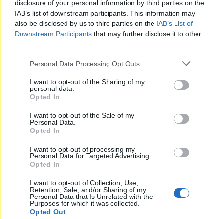
disclosure of your personal information by third parties on the
IAB’s list of downstream participants. This information may
also be disclosed by us to third parties on the
IAB’s List of
Downstream Participants
that may further disclose it to other
Μουρίνιο Ζοσέ
third parties.
Personal Data Processing Opt Outs
COMMENTS
I want to opt-out of the Sharing of my
personal data.
Opted In
Συνδεθείτε για να σχολιάσετε
I want to opt-out of the Sale of my
Personal Data.
Opted In
I want to opt-out of processing my
Personal Data for Targeted Advertising.
LATEST NEWS
Opted In
16:05
MVP
I want to opt-out of Collection, Use,
Μήπως χρειαζόμαστε όλοι λίγο «Γκρεγκ Πόποβιτς»
Retention, Sale, and/or Sharing of my
Personal Data that Is Unrelated with the
στη ζωή μας;
Purposes for which it was collected.
Opted Out
15:38
SUPER LEAGUE