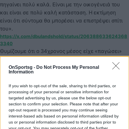
πηγαίνει πολύ καλά. Είναι με την οικογένειά του
και είναι σε πολύ καλή κατάσταση. Η εκτίμηση
είναι ότι σύντομα θα μπορέσει να επιστρέψει σπίτι
του».
https://x.com/dbulandshold/status/206388633624368
3340
Θυμίζουμε ότι ο 34χρονος μέσος είχε «παγώσει»
ξανά τον πλανήτη πίσω στο 2021, όταν και έπεσε
στον αγωνιστικό χώρο στην αναμέτρηση του Euro
OnSportsg -
Do Not Process My Personal
Information
με αντίπαλο τη Φινλανδία, γλιτώνοντας ωστόσο τα
χειρότερα και εν τέλει επιστρέφοντας στα γήπεδα,
If you wish to opt-out of the sale, sharing to third parties, or
με ενσωματωμένο απινιδωτή.
processing of your personal or sensitive information for
targeted advertising by us, please use the below opt-out
section to confirm your selection. Please note that after your
opt-out request is processed you may continue seeing
Παιχνίδι από παντού στη Novibet με το
interest-based ads based on personal information utilized by
νέο Mobile App
us or personal information disclosed to third parties prior to
your opt-out. You may separately opt-out of the further