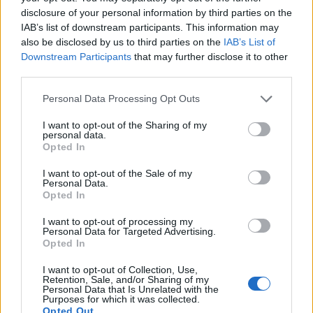
disclosure of your personal information by third parties on the
IAB’s list of downstream participants. This information may
also be disclosed by us to third parties on the
IAB’s List of
Downstream Participants
that may further disclose it to other
third parties.
Έρικσεν Κριστιάν
Personal Data Processing Opt Outs
I want to opt-out of the Sharing of my
COMMENTS
personal data.
Opted In
I want to opt-out of the Sale of my
Συνδεθείτε για να σχολιάσετε
Personal Data.
Opted In
I want to opt-out of processing my
Personal Data for Targeted Advertising.
Opted In
LATEST NEWS
I want to opt-out of Collection, Use,
Retention, Sale, and/or Sharing of my
10:59
ΠΟΔΟΣΦΑΙΡΟ
Personal Data that Is Unrelated with the
Purposes for which it was collected.
Πρεμιέρα σε Ολλανδία, Πορτογαλία, Β’ Γερμανίας με
Opted Out