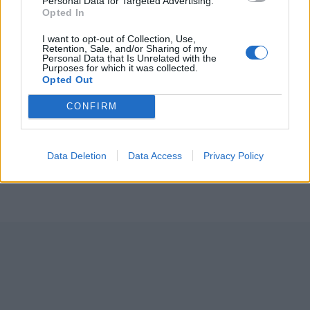
Personal Data for Targeted Advertising.
Opted In
I want to opt-out of Collection, Use,
Retention, Sale, and/or Sharing of my
Personal Data that Is Unrelated with the
Purposes for which it was collected.
Opted Out
CONFIRM
Photo 7/20
Τέλος το ποδόσφαιρο για τον Ντιέγκο Φορλάν!
Data Deletion
Data Access
Privacy Policy
(photos+video)s