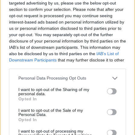
targeted advertising by us, please use the below opt-out
section to confirm your selection. Please note that after your
opt-out request is processed you may continue seeing
interest-based ads based on personal information utilized by
us or personal information disclosed to third parties prior to
your opt-out. You may separately opt-out of the further
disclosure of your personal information by third parties on the
Photo 6/20
IAB’s list of downstream participants. This information may
also be disclosed by us to third parties on the
IAB’s List of
Τέλος το ποδόσφαιρο για τον Ντιέγκο Φορλάν!
Downstream Participants
that may further disclose it to other
(photos+video)s
third parties.
Personal Data Processing Opt Outs
I want to opt-out of the Sharing of my
personal data.
Opted In
I want to opt-out of the Sale of my
Personal Data.
Opted In
I want to opt-out of processing my