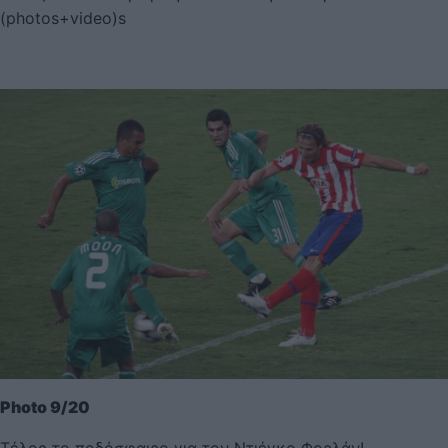
(photos+video)s
Photo 9/20
Τέλος το ποδόσφαιρο για τον Ντιέγκο Φορλάν!