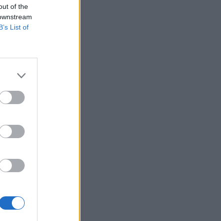
out of the
μοίρασε τον Ιούλιο
 downstream
15:55
SUPER LEAGUE
B’s List of
Την κορυφή με τον Παναθηναϊκό
στοχεύει ο Λιβάι Γκαρσία: «Μόλις
βρεθώ στο γήπεδο, θα κάνω τη
διαφορά»
15:28
ONSPORTS
Μοχάμεντ Σαλάχ: Υπέγραψε το
«χρυσό» συμβόλαιό του με την
Τραμπζονσπόρ