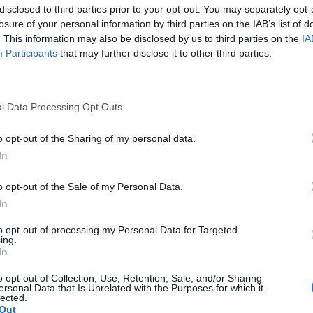
disclosed to third parties prior to your opt-out. You may separately opt-
μως ήταν αποφασισμένοι να διώξουν την
losure of your personal information by third parties on the IAB’s list of
ν περιοχή τους. Αποτέλεσμα αυτού ήταν η
. This information may also be disclosed by us to third parties on the
IA
Participants
that may further disclose it to other third parties.
έσα στην περιοχή για περίπου ένα λεπτό
ια στιγμή στα δίχτυα.
l Data Processing Opt Outs
o opt-out of the Sharing of my personal data.
In
o opt-out of the Sale of my Personal Data.
In
to opt-out of processing my Personal Data for Targeted
ing.
In
o opt-out of Collection, Use, Retention, Sale, and/or Sharing
ersonal Data that Is Unrelated with the Purposes for which it
lected.
Out