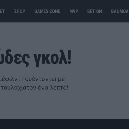
ΕΤ
ΣΠΟΡ
GAMES ΖΟΝΕ
MVP
BET ΟΝ
ΒΑΘΜΟΛ
ώδες γκολ!
Σέφιλντ Γουέντσντεϊ με
 τουλάχιστον ένα λεπτό!