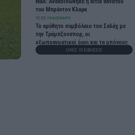
ΝΒΑ: Ανακοινώθηκε η αιτία θανάτου
του Μπράντον Κλαρκ
12:02
ΠΟΔΟΣΦΑΙΡΟ
Το αμύθητο συμβόλαιο του Σαλάχ με
την Τράμπζονσπορ, οι
εξωπραγματικοί όροι και τα μπόνους
ΟΛΕΣ ΟΙ ΕΙΔΗΣΕΙΣ
11:34
ΠΟΔΟΣΦΑΙΡΟ
Απάντησε στις καταγγελίες για
Ινφαντίνο η FIFA: «Αναληθείς και
δυσφημιστικοί οι ισχυρισμοί»
11:10
ΜΠΑΣΚΕΤ
«Πάει για το μπαμ με Μπολομπόι η
Μάλαγα»
10:47
SUPER LEAGUE
Παρελθόν από την ΑΕΚ ο Αλέξης
Δέδες
10:42
ΠΟΔΟΣΦΑΙΡΟ