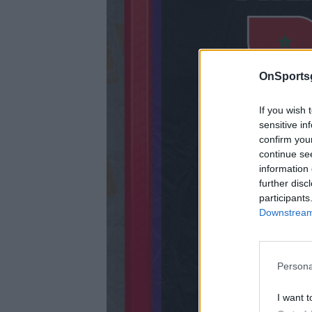
OnSports
If you wish 
sensitive in
confirm you
continue se
information 
further disc
participants
Downstream 
Persona
I want t