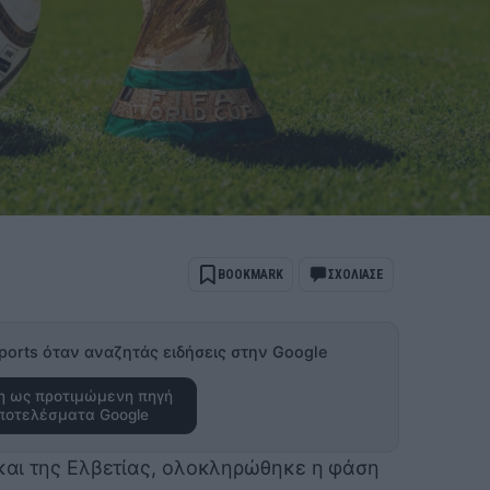
BOOKMARK
ΣΧΟΛΙΑΣΕ
ports όταν αναζητάς ειδήσεις στην Google
 ως προτιμώμενη πηγή
ποτελέσματα Google
 και της Ελβετίας, ολοκληρώθηκε η φάση