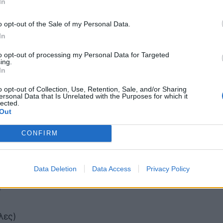
In
o opt-out of the Sale of my Personal Data.
In
to opt-out of processing my Personal Data for Targeted
ing.
In
o opt-out of Collection, Use, Retention, Sale, and/or Sharing
ersonal Data that Is Unrelated with the Purposes for which it
lected.
άρια των
Out
CONFIRM
Data Deletion
Data Access
Privacy Policy
)
λες)