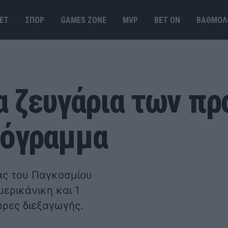
ΕΤ
ΣΠΟΡ
GAMES ΖΟΝΕ
MVP
BET ΟΝ
ΒΑΘΜΟΛ
α ζευγάρια των π
ρόγραμμα
ας του Παγκοσμίου
ερικάνικη και 1
 ώρες διεξαγωγής.