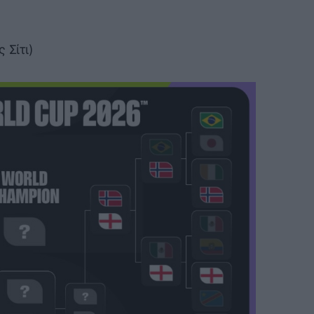
 Σίτι)