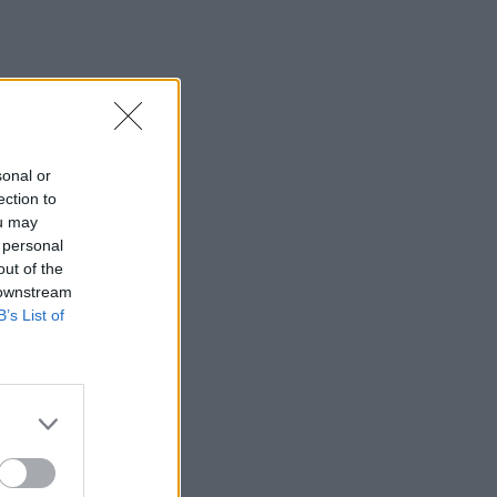
sonal or
ection to
ou may
 personal
out of the
 downstream
B’s List of