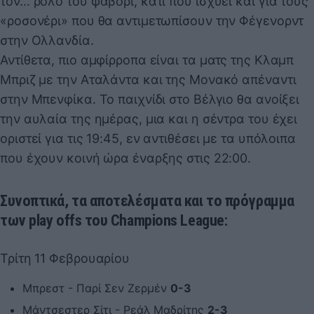
τον… ρόλο του φαβορί, κάτι που ισχύει και για τους
«ροσονέρι» που θα αντιμετωπίσουν την Φέγενορντ
στην Ολλανδία.
Αντίθετα, πιο αμφίρροπα είναι τα ματς της Κλαμπ
Μπριζ με την Αταλάντα και της Μονακό απέναντι
στην Μπενφίκα. Το παιχνίδι στο Βέλγιο θα ανοίξει
την αυλαία της ημέρας, μια και η σέντρα του έχει
οριστεί για τις 19:45, εν αντιθέσει με τα υπόλοιπα
που έχουν κοινή ώρα έναρξης στις 22:00.
Συνοπτικά, τα αποτελέσματα και το πρόγραμμα
των play offs του Champions League:
Τρίτη 11 Φεβρουαρίου
Μπρεστ - Παρί Σεν Ζερμέν
0-3
Μάντσεστερ Σίτι - Ρεάλ Μαδρίτης
2-3