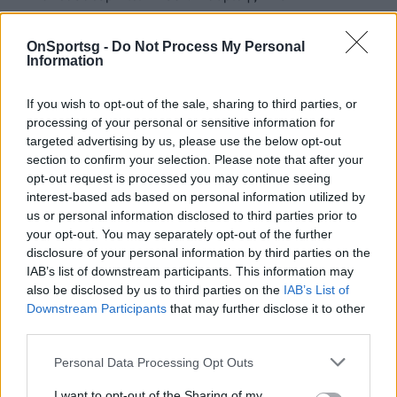
Γιουβέντους - Αϊντχόφεν
2-1
OnSportsg -
Do Not Process My Personal
Σπόρτινγκ Λισαβόνας - Ντόρτμουντ
0-3
Information
Τετάρτη 12 Φεβρουαρίου
If you wish to opt-out of the sale, sharing to third parties, or
processing of your personal or sensitive information for
19:45 Κλαμπ Μπριζ - Αταλάντα (COSMOTE
targeted advertising by us, please use the below opt-out
SPORT 3HD)
section to confirm your selection. Please note that after your
22:00 Φέγενορντ - Μίλαν (COSMOTE SPORT
opt-out request is processed you may continue seeing
3HD)
interest-based ads based on personal information utilized by
us or personal information disclosed to third parties prior to
22:00 Σέλτικ - Μπάγερν Μονάχου (COSMOTE
your opt-out. You may separately opt-out of the further
SPORT 2HD & COSMOTE SPORT 4K, MEGA)
disclosure of your personal information by third parties on the
IAB’s list of downstream participants. This information may
22:00 Μονακό - Μπενφίκα (COSMOTE SPORT
also be disclosed by us to third parties on the
IAB’s List of
5HD)
Downstream Participants
that may further disclose it to other
third parties.
Οι επαναληπτικοί των play offs του Champions
League θα διεξαχθούν το διήμερο 18 και 19
Personal Data Processing Opt Outs
Φεβρουαρίου.
I want to opt-out of the Sharing of my