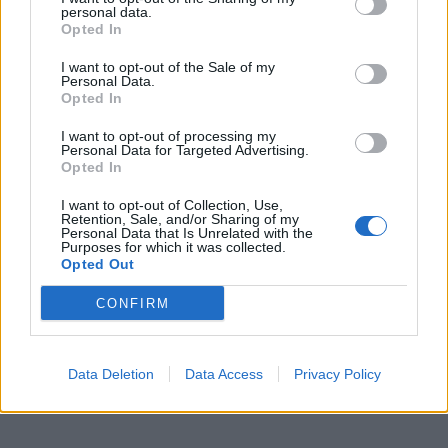
personal data.
Opted In
Παιχνίδι από παντού στη Novibet με το
I want to opt-out of the Sale of my
Personal Data.
νέο Mobile App
Opted In
I want to opt-out of processing my
Personal Data for Targeted Advertising.
Opted In
I want to opt-out of Collection, Use,
Retention, Sale, and/or Sharing of my
Personal Data that Is Unrelated with the
Champions League
UEFA Champions League
Purposes for which it was collected.
Opted Out
COMMENTS
CONFIRM
Συνδεθείτε για να σχολιάσετε
Data Deletion
Data Access
Privacy Policy