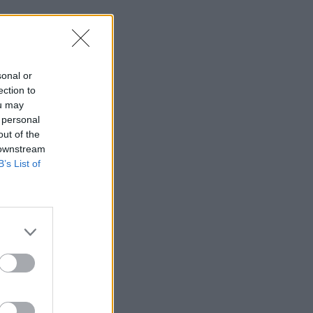
sonal or
ection to
ou may
 personal
out of the
 downstream
B’s List of