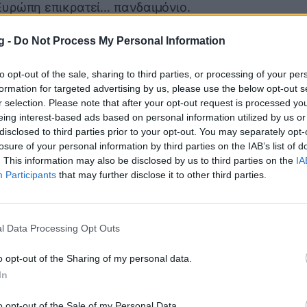
Ευρώπη επικρατεί… πανδαιμόνιο.
ρα δεν έχει προηγούμενο καθώς παίκτες,
g -
Do Not Process My Personal Information
άσκετ από πάρα πολλές χώρες της
ρη αδικία κατά της Ρεάλ Μαδρίτης από
to opt-out of the sale, sharing to third parties, or processing of your per
 Αρχής, με τον κόσμο να «βράζει» από όσα
formation for targeted advertising by us, please use the below opt-out s
ου ευρωπαϊκού μπάσκετ.
r selection. Please note that after your opt-out request is processed y
eing interest-based ads based on personal information utilized by us or
ξη ο… τρελός του χωριού, Δημήτρης
disclosed to third parties prior to your opt-out. You may separately opt-
 ήταν. Ο ιδιοκτήτης της ΚΑΕ Παναθηναϊκός
losure of your personal information by third parties on the IAB’s list of
όλα τα κακώς κείμενα της διοίκησης της
. This information may also be disclosed by us to third parties on the
IA
Participants
that may further disclose it to other third parties.
ές αποφάσεις των διαιτητών της
κείνα που υποδείκνυαν ότι κάτι σάπιο
eague.
l Data Processing Opt Outs
ρέθηκαν στο πλευρό του Δημήτρη
ϊκού. Όλοι έδειχναν τον… τρελό με το
o opt-out of the Sharing of my personal data.
ιοργάνωσης «έριχναν» βαριά πρόστιμα στον
In
ϊκό.
o opt-out of the Sale of my Personal Data.