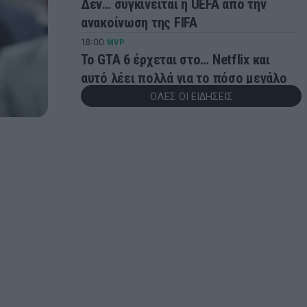
Δεν… συγκινείται η UEFA από την
ανακοίνωση της FIFA
18:00
MVP
Το GTA 6 έρχεται στο… Netflix και
αυτό λέει πολλά για το πόσο μεγάλο
είναι
ΟΛΕΣ ΟΙ ΕΙΔΗΣΕΙΣ
17:33
CONFERENCE LEAGUE
Τεράστια ζήτηση για τη ρεβάνς της
Βουλγαρίας – Με 1.600 οπαδούς για
την πρόκριση το «τριφύλλι»!
17:28
ΠΟΔΟΣΦΑΙΡΟ
Η Ρεάλ έκανε δικό της τον Ντιομαντέ
για 130 εκατ. ευρώ
17:23
SUPER LEAGUE
Άγγλος δημοσιογράφος: «Δεν
υπάρχουν συνομιλίες Μπρέντφορντ
και Παναθηναϊκού για Γένσεν»