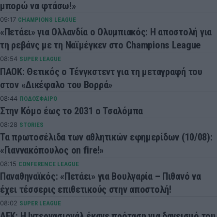
μπορώ να φτάσω!»
09:17
CHAMPIONS LEAGUE
«Πετάει» για Ολλανδία ο Ολυμπιακός: Η αποστολή για
τη ρεβάνς με τη Ναϊμέγκεν στο Champions League
08:54
SUPER LEAGUE
ΠΑΟΚ: Θετικός ο Τένγκστεντ για τη μεταγραφή του
στον «Δικέφαλο του Βορρά»
08:44
ΠΟΔΟΣΦΑΙΡΟ
Στην Κόμο έως το 2031 ο Τσαλόμπα
08:28
STORIES
Τα πρωτοσέλιδα των αθλητικών εφημερίδων (10/08):
«Γιαννακόπουλος on fire!»
08:15
CONFERENCE LEAGUE
Παναθηναϊκός: «Πετάει» για Βουλγαρία – Πιθανό να
έχει τέσσερις επιθετικούς στην αποστολή!
08:02
SUPER LEAGUE
ΑΕΚ: Η Ιντερνασιονάλ έκανε πρόταση για δανεισμό του