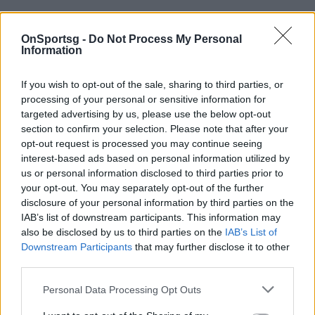
Οι ενδιαφερόμενοι θα πρέπει να δημιουργήσουν,
ελεύθερα, μια δική τους μουσική σύνθεση,
είτε
OnSportsg -
Do Not Process My Personal
Information
υπό τη μορφή instrumental
(ορχηστρικού),
είτε
ενός τραγουδιού
, χρησιμοποιώντας την
If you wish to opt-out of the sale, sharing to third parties, or
αισθητική, την έμπνευση και τις γνώσεις τους.
processing of your personal or sensitive information for
Στη συνέχεια,
θα πρέπει να δηλώσουν το
targeted advertising by us, please use the below opt-out
section to confirm your selection. Please note that after your
ενδιαφέρον
για συμμετοχή τους στον
opt-out request is processed you may continue seeing
διαγωνισμό, συμπληρώνοντας τη
φόρμα
interest-based ads based on personal information utilized by
επικοινωνίας εδώ:
https://bit.ly/2V4DyvM
!
us or personal information disclosed to third parties prior to
Η σύνθεση πρέπει να αποσταλεί στο
e
-
mail
:
your opt-out. You may separately opt-out of the further
disclosure of your personal information by third parties on the
i
.
simi
@
iekalfa
.
gr
σε μορφή
mp3 και wav
, μαζί με
IAB’s list of downstream participants. This information may
ένα σύντομο βιογραφικό του κάθε υποψηφίου.
also be disclosed by us to third parties on the
IAB’s List of
Στο θέμα του
e
-
mail
να αναγράφεται
Downstream Participants
that may further disclose it to other
υποχρεωτικά: ΓΙΑ ΤΗΝ ΥΠΟΤΡΟΦΙΑ «ΜΙΜΗΣ
third parties.
ΠΛΕΣΣΑΣ».
Personal Data Processing Opt Outs
Κριτική επιτροπή σπουδαίων συνθετών και