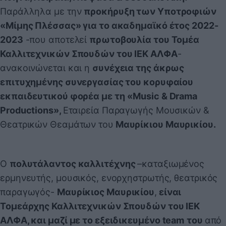
Παράλληλα με την
προκήρυξη των Υποτροφιών
«Μίμης Πλέσσας» για το ακαδημαϊκό έτος 2022-
2023
-που αποτελεί
πρωτοβουλία του Τομέα
Καλλιτεχνικών Σπουδών του ΙΕΚ ΑΛΦΑ
-
ανακοινώνεται και η
συνέχεια της άκρως
επιτυχημένης συνεργασίας του κορυφαίου
εκπαιδευτικού φορέα με τη
«
Music
&
Drama
Productions
»,
Εταιρεία Παραγωγής Μουσικών &
Θεατρικών Θεαμάτων του
Μαυρίκιου Μαυρικίου.
Ο
πολυτάλαντος καλλιτέχνης
–καταξιωμένος
ερμηνευτής, μουσικός, ενορχηστρωτής, θεατρικός
παραγωγός-
Μαυρίκιος Μαυρικίου
,
είναι
Τομεάρχης Καλλιτεχνικών Σπουδών του ΙΕΚ
ΑΛΦΑ, και μαζί με το εξειδικευμένο
team
του
από