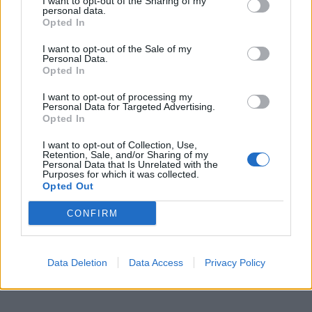
I want to opt-out of the Sharing of my
μουσικών θα εξετάσει όλες τις συμμετοχές,
personal data.
και θα
ανακοινώσει τους νικητές
και
Opted In
δικαιούχους των δύο υποτροφιών
στις σελίδες
I want to opt-out of the Sale of my
fb
και
Instagram
του ΙΕΚ ΑΛΦΑ
.
Personal Data.
Opted In
Τελευταία ημέρα
για την υποβολή συμμετοχών
η
ορίζεται
I want to opt-out of processing my
η 9
Σεπτεμβρίου.
Personal Data for Targeted Advertising.
Opted In
Για περισσότερες πληροφορίες:
I want to opt-out of Collection, Use,
Retention, Sale, and/or Sharing of my
ΙΕΚ ΑΛΦΑ Αθήνας:
Πατησίων 31, 210 5279500
Personal Data that Is Unrelated with the
Purposes for which it was collected.
ΙΕΚ ΑΛΦΑ Πειραιά:
Φίλωνος 39, 210 41 20313
Opted Out
ΙΕΚ ΑΛΦΑ Γλυφάδας:
Λ. Βουλιαγμένης 57, 210
CONFIRM
9640117
ΙΕΚ ΑΛΦΑ Θεσσαλονίκης:
Βαλαωρίτου 9, 2310
552406
Data Deletion
Data Access
Privacy Policy
https://www.iekalfa.gr/