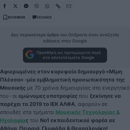
BOOKMARK
ΣΧΟΛΙΑΣΕ
Δες περισσότερα άρθρα του OnSports όταν αναζητάς
ειδήσεις στην Google
Προσθήκη ως προτιμώμενη πηγή
στα αποτελέσματα Google
Αφιερωμένες στον κορυφαίο δημιουργό «Μίμη
Πλέσσα» -μία εμβληματική προσωπικότητα της
Μουσικής
με 70 χρόνια δημιουργίας στο ενεργητικό
του- οι
ομώνυμες υποτροφίες
που
ξεκίνησε να
παρέχει το 2019 το ΙΕΚ ΑΛΦΑ
, αφορούν σε
σπουδές στα τμήματα
Μουσικής Τεχνολογίας &
Ηχοληψία
ς
του
Νο1 εκπαιδευτικού φορέα σε
Αθήνα, Πειραιά, Γλυφάδα & Θεσσαλονίκη!