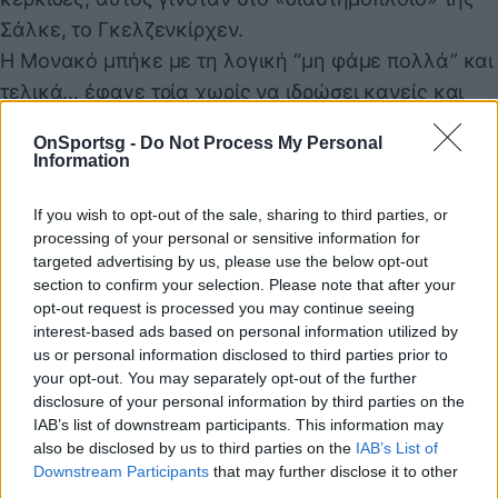
Σάλκε, το Γκελζενκίρχεν.
Η Μονακό μπήκε με τη λογική “μη φάμε πολλά” και
τελικά… έφαγε τρία χωρίς να ιδρώσει κανείς και
ξεχάσαμε εντελώς ότι έπαιζε ο Άκης Ζήκος
OnSportsg -
Do Not Process My Personal
βασικός. Ούτε και αυτό δεν το θυμάσαι, φαντάσου.
Information
If you wish to opt-out of the sale, sharing to third parties, or
processing of your personal or sensitive information for
targeted advertising by us, please use the below opt-out
section to confirm your selection. Please note that after your
opt-out request is processed you may continue seeing
interest-based ads based on personal information utilized by
us or personal information disclosed to third parties prior to
your opt-out. You may separately opt-out of the further
Ρεάλ Μαδρίτης
–
Λίβερπουλ
1-0 (2022)
disclosure of your personal information by third parties on the
IAB’s list of downstream participants. This information may
also be disclosed by us to third parties on the
IAB’s List of
Η Λίβερπουλ έκανε 200 τελικές, ο Κουρτουά έπιανε
Downstream Participants
that may further disclose it to other
μέχρι και τις σκέψεις των παικτών, αλλά σαν
third parties.