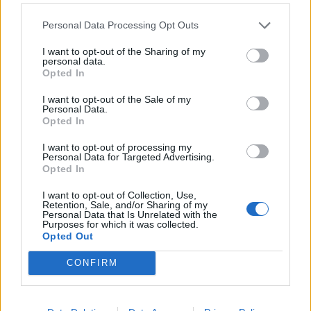
θέαμα; Ύπνος βαθύς. Η Ρεάλ έβαλε ένα γκολ,
Personal Data Processing Opt Outs
έκλεισε τον διακόπτη και μετά όλοι
παρακολουθούσαν τον Βινίσιους να τρέχει μόνος
I want to opt-out of the Sharing of my
personal data.
του σε ανοιχτό γήπεδο.
Opted In
Τελικός που περισσότερο θυμόμαστε για τα
I want to opt-out of the Sale of my
προβλήματα έξω από το γήπεδο παρά για όσα
Personal Data.
Opted In
έγιναν μέσα.
I want to opt-out of processing my
Personal Data for Targeted Advertising.
Opted In
I want to opt-out of Collection, Use,
Retention, Sale, and/or Sharing of my
Personal Data that Is Unrelated with the
Purposes for which it was collected.
Opted Out
CONFIRM
Μίλαν
–
Γιουβέντους
0-0 (2003)