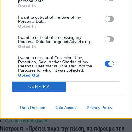
personal data.
06:35
ΕΠΙΚΑΙΡΟΤΗΤΑ
Opted In
Εξωδικαστικός Μηχανισμός: Ρυθμίσεις άνω των 20
δισ. ολοκληρώθηκαν μέχρι τον Ιούλιο
I want to opt-out of the Sale of my
Personal Data.
03:18
SUPER LEAGUE 2
Opted In
Στην ΑΕΛ ο Αλμπάνης
I want to opt-out of processing my
00:23
CONFERENCE LEAGUE
Personal Data for Targeted Advertising.
Opted In
Λιβάι Γκαρσία: «Είμαι ενθουσιασμένος, με έπεισε η
φιλοδοξία και το πλάνο»
I want to opt-out of Collection, Use,
Retention, Sale, and/or Sharing of my
00:13
CONFERENCE LEAGUE
Personal Data that Is Unrelated with the
Purposes for which it was collected.
Πένια: «Να τα δώσουμε όλα για τη νίκη στη ρεβάνς,
Opted Out
έχουμε πέντε ημέρες να προετοιμαστούμε»
CONFIRM
00:03
EUROPA LEAGUE
Europa League: Δύσκολη νίκη της Φερεντσβάρος επί
της Γκόρνικ Ζάμπρζε του Τσιριγώτη - Τα
Data Deletion
Data Access
Privacy Policy
αποτελέσματα
00:01
CONFERENCE LEAGUE
Νίστρουπ: «Πρέπει παρά την πίεση, να πάρουμε την