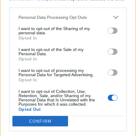
third parties.
Personal Data Processing Opt Outs
I want to opt-out of the Sharing of my
Γιώργος Σπανός
personal data.
Opted In
Καλησπέρα πρόεδρε… Σίγουρα δεν πρέπει να είστε
ιδιαίτερα ικανοποιημένος με την εικόνα της ομάδας
I want to opt-out of the Sale of my
Personal Data.
φέτος. Στηρίξατε oncameraτον Σα Πίντο αλλά σε
Opted In
πολλούς…
I want to opt-out of processing my
16 Ιανουαρίου 2015 00:37
Personal Data for Targeted Advertising.
Opted In
I want to opt-out of Collection, Use,
Retention, Sale, and/or Sharing of my
Personal Data that Is Unrelated with the
Purposes for which it was collected.
Opted Out
CONFIRM