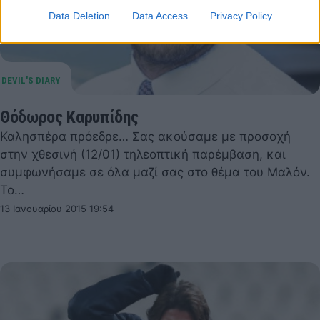
Data Deletion
Data Access
Privacy Policy
Θόδωρος Καρυπίδης
Καλησπέρα πρόεδρε… Σας ακούσαμε με προσοχή
στην χθεσινή (12/01) τηλεοπτική παρέμβαση, και
συμφωνήσαμε σε όλα μαζί σας στο θέμα του Μαλόν.
Το…
13 Ιανουαρίου 2015 19:54