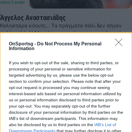
Άγγελος Αναστασιάδης
Καλησπέρα κόουτς… Τα πράγματα πάλι δεν πήγαν
πολύ καλά. Η Μεγαλόχαρη φαίνεται πως τελευταία
δεν ασχολείται και τόσο με το ελληνικό πρωτάθλημα.
OnSportsg -
Do Not Process My Personal
…
Information
31 Ιανουαρίου 2015 23:59
If you wish to opt-out of the sale, sharing to third parties, or
processing of your personal or sensitive information for
targeted advertising by us, please use the below opt-out
section to confirm your selection. Please note that after your
opt-out request is processed you may continue seeing
interest-based ads based on personal information utilized by
us or personal information disclosed to third parties prior to
your opt-out. You may separately opt-out of the further
disclosure of your personal information by third parties on the
IAB’s list of downstream participants. This information may
also be disclosed by us to third parties on the
IAB’s List of
Downstream Participants
that may further disclose it to other