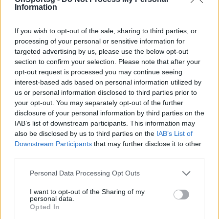
Information
If you wish to opt-out of the sale, sharing to third parties, or
processing of your personal or sensitive information for
targeted advertising by us, please use the below opt-out
section to confirm your selection. Please note that after your
opt-out request is processed you may continue seeing
interest-based ads based on personal information utilized by
us or personal information disclosed to third parties prior to
your opt-out. You may separately opt-out of the further
disclosure of your personal information by third parties on the
IAB’s list of downstream participants. This information may
also be disclosed by us to third parties on the
IAB’s List of
Τα επτά συστατικά του «νόστιμου» -
Downstream Participants
that may further disclose it to other
third parties.
παραγωγικού ΠΑΣ Γιάννινα!
Στο ποδόσφαιρο τίποτα δεν είναι τυχαίο και κανείς
Personal Data Processing Opt Outs
δεν κάνει δώρα. Υπό το αξίωμα αυτό το Onsports
I want to opt-out of the Sharing of my
«σκανάρει» τα επτά βασικά «συστατικά»…
personal data.
Opted In
19 Νοεμβρίου 2012 08:30