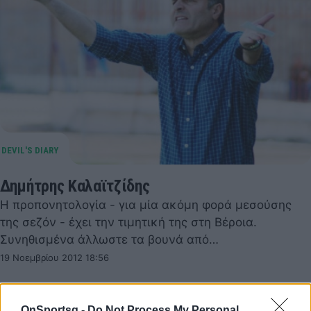
Δημήτρης Καλαϊτζίδης
Η προπονητολογία - για μία ακόμη φορά μεσούσης
της σεζόν - έχει την τιμητική της στη Βέροια.
Συνηθισμένα άλλωστε τα βουνά από…
19 Νοεμβρίου 2012 18:56
OnSportsg -
Do Not Process My Personal