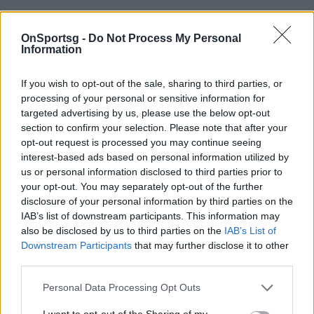
OnSportsg -
Do Not Process My Personal
Παιχνίδι από παντού στη Novibet με το
Information
νέο Mobile App
If you wish to opt-out of the sale, sharing to third parties, or
processing of your personal or sensitive information for
targeted advertising by us, please use the below opt-out
section to confirm your selection. Please note that after your
opt-out request is processed you may continue seeing
interest-based ads based on personal information utilized by
Β' Εθνική Μπάσκετ Ανδρών
us or personal information disclosed to third parties prior to
your opt-out. You may separately opt-out of the further
disclosure of your personal information by third parties on the
COMMENTS
IAB’s list of downstream participants. This information may
also be disclosed by us to third parties on the
IAB’s List of
Downstream Participants
that may further disclose it to other
Συνδεθείτε για να σχολιάσετε
third parties.
Personal Data Processing Opt Outs
I want to opt-out of the Sharing of my