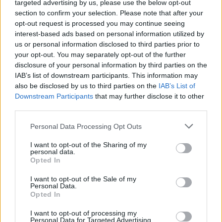
targeted advertising by us, please use the below opt-out
section to confirm your selection. Please note that after your
opt-out request is processed you may continue seeing
interest-based ads based on personal information utilized by
us or personal information disclosed to third parties prior to
your opt-out. You may separately opt-out of the further
disclosure of your personal information by third parties on the
IAB’s list of downstream participants. This information may
also be disclosed by us to third parties on the
IAB’s List of
Downstream Participants
that may further disclose it to other
third parties.
Photo 2/4
Personal Data Processing Opt Outs
Αντετοκούνμπο: «Μετά τη βράβευση σκεφτόμουν το…
I want to opt-out of the Sharing of my
γυμναστήριο» (video)
personal data.
Opted In
I want to opt-out of the Sale of my
Personal Data.
Opted In
I want to opt-out of processing my
Personal Data for Targeted Advertising.