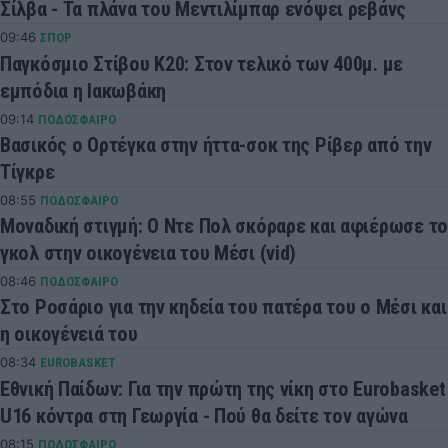
Σίλβα - Τα πλάνα του Μεντιλίμπαρ ενόψει ρεβάνς
09:46
ΣΠΟΡ
Παγκόσμιο Στίβου Κ20: Στον τελικό των 400μ. με
εμπόδια η Ιακωβάκη
09:14
ΠΟΔΟΣΦΑΙΡΟ
Βασικός ο Ορτέγκα στην ήττα-σοκ της Ρίβερ από την
Τίγκρε
08:55
ΠΟΔΟΣΦΑΙΡΟ
Μοναδική στιγμή: Ο Ντε Πολ σκόραρε και αφιέρωσε το
γκολ στην οικογένεια του Μέσι (vid)
08:46
ΠΟΔΟΣΦΑΙΡΟ
Στο Ροσάριο για την κηδεία του πατέρα του ο Μέσι και
η οικογένειά του
08:34
EUROBASKET
Εθνική Παίδων: Για την πρώτη της νίκη στο Eurobasket
U16 κόντρα στη Γεωργία - Πού θα δείτε τον αγώνα
08:15
ΠΟΔΟΣΦΑΙΡΟ