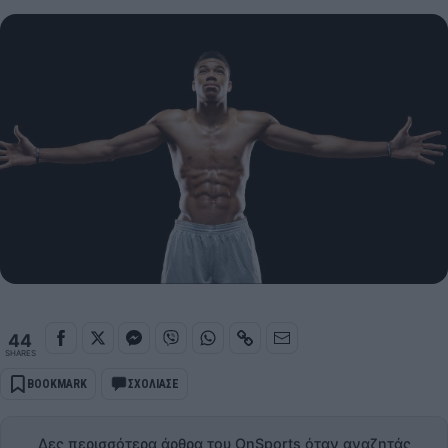
44
SHARES
BOOKMARK
ΣΧΟΛΙΑΣΕ
Δες περισσότερα άρθρα του OnSports όταν αναζητάς