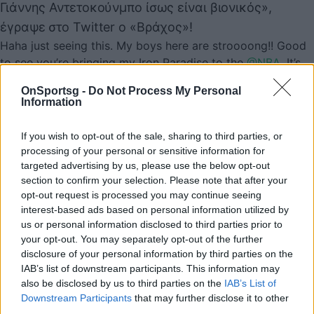
Γιάννης Αντετοκούνμπο ίσως είναι βιονικός»,
έγραψε στο Twitter ο «Βράχος»!
Haha just seeing this. My boys here are stroooong!! Good
to see you’re bringing my Iron Paradise to the
@NBA
. It’s
why you’re #1 in the East.
@Giannis_An34
might be bionic.
OnSportsg -
Do Not Process My Personal
? ??????
#GreekFreak
#BloodSweatRespect
@Bucks
Information
https://t.co/yCgwO9i2Bq
— Dwayne Johnson (@TheRock)
January 2, 2019
If you wish to opt-out of the sale, sharing to third parties, or
processing of your personal or sensitive information for
targeted advertising by us, please use the below opt-out
section to confirm your selection. Please note that after your
Παιχνίδι από παντού στη Novibet με το
opt-out request is processed you may continue seeing
νέο Mobile App
interest-based ads based on personal information utilized by
us or personal information disclosed to third parties prior to
your opt-out. You may separately opt-out of the further
disclosure of your personal information by third parties on the
44
IAB’s list of downstream participants. This information may
SHARES
also be disclosed by us to third parties on the
IAB’s List of
Downstream Participants
that may further disclose it to other
The Rock
Αντετοκούμπος Γιάννης
third parties.