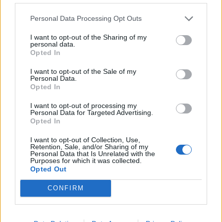
Personal Data Processing Opt Outs
COMMENTS
I want to opt-out of the Sharing of my
personal data.
Opted In
Συνδεθείτε για να σχολιάσετε
I want to opt-out of the Sale of my
Personal Data.
Opted In
I want to opt-out of processing my
Personal Data for Targeted Advertising.
Opted In
LATEST NEWS
I want to opt-out of Collection, Use,
02:16
GREEK BASKET LEAGUE
Retention, Sale, and/or Sharing of my
Πήρε Αγραβάνη ο Βίκος Ιωαννίνων
Personal Data that Is Unrelated with the
Purposes for which it was collected.
00:07
EUROLEAGUE
Opted Out
Αναντολού Εφές: Χάνει την αρχή της σεζόν ο
CONFIRM
Παπαγιάννης
23:54
SUPER LEAGUE 2
Πανσερραϊκός: Ανακοίνωσε τον Μανώλη Σμπώκο