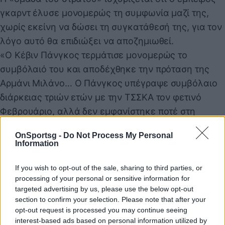
γκαρντ έλυσε μονομερώς τη συμφωνία μαζί της,
χωρίς εκείνη να δώσει τη συγκατάθεσή της, για τον
λόγο αυτό θα επιδιώξει να αποζημιωθεί.
«Ο Κέβιν Πάνγκος τερμάτισε μονομερώς το
συμβόλαιό του και αποδέχθηκε την πρόταση της
Αρμάνι Μιλάνο… Ο Πάνγκος υπέγραψε συμβόλαιο
διάρκειας τριών ετών με την ΤΣΣΚΑ τον φετινό
Φεβρουάριο, αλλά δεν εμφανίστηκε ποτέ στη
Μόσχα. Η ομάδα σκέφτεται πολύ σοβαρά το
OnSportsg -
Do Not Process My Personal
ενδεχόμενο να προσφύγει στα δικαστήρια και να
Information
διεκδικήσει αποζημίωση από το συμβόλαιό του»,
ανέφερε στην ανακοίνωσή της ΤΣΣΚΑ.
If you wish to opt-out of the sale, sharing to third parties, or
processing of your personal or sensitive information for
targeted advertising by us, please use the below opt-out
Και πλέον τον λόγο έχουν τα δικαστήρια, που θα
section to confirm your selection. Please note that after your
δώσουν και την λύση στο θέμα που προέκυψε...
opt-out request is processed you may continue seeing
interest-based ads based on personal information utilized by