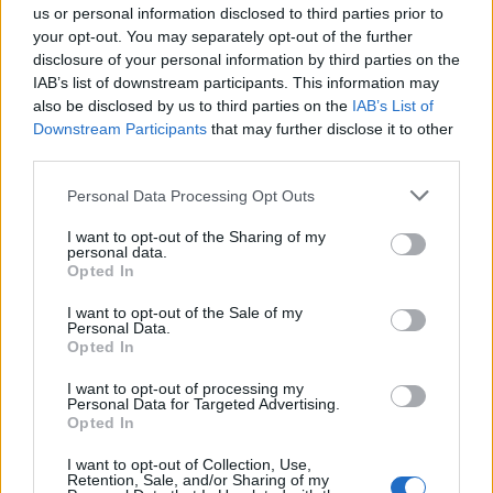
us or personal information disclosed to third parties prior to
your opt-out. You may separately opt-out of the further
Παιχνίδι από παντού στη Novibet με το
disclosure of your personal information by third parties on the
νέο Mobile App
IAB’s list of downstream participants. This information may
also be disclosed by us to third parties on the
IAB’s List of
Downstream Participants
that may further disclose it to other
third parties.
Personal Data Processing Opt Outs
I want to opt-out of the Sharing of my
Κέβιν Πάνγκος
Ευρωλίγκα
Euroleague
personal data.
Opted In
I want to opt-out of the Sale of my
COMMENTS
Personal Data.
Opted In
Συνδεθείτε για να σχολιάσετε
I want to opt-out of processing my
Personal Data for Targeted Advertising.
Opted In
I want to opt-out of Collection, Use,
Retention, Sale, and/or Sharing of my